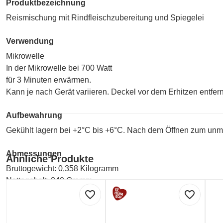
Produktbezeichnung
Reismischung mit Rindfleischzubereitung und Spiegelei
Verwendung
Mikrowelle
In der Mikrowelle bei 700 Watt
für 3 Minuten erwärmen.
Kann je nach Gerät variieren. Deckel vor dem Erhitzen entfer
Aufbewahrung
Gekühlt lagern bei +2°C bis +6°C. Nach dem Öffnen zum unmi
Abmessungen
Ähnliche Produkte
Bruttogewicht: 0,358 Kilogramm
Nettogehalt: 340 Gramm
favorite_border
favorite_border
Hersteller
BILLA AG