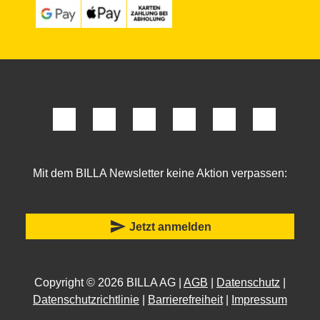
Mit dem BILLA Newsletter keine Aktion verpassen:
send
Jetzt anmelden
Copyright © 2026 BILLA AG |
AGB
|
Datenschutz
|
Datenschutzrichtlinie
|
Barrierefreiheit
|
Impressum