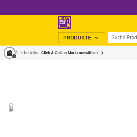
Suche Produ
expand_more
PRODUKTE
shopping_bag
chevron_right
Jetzt bestellen:
Click & Collect Markt auswählen