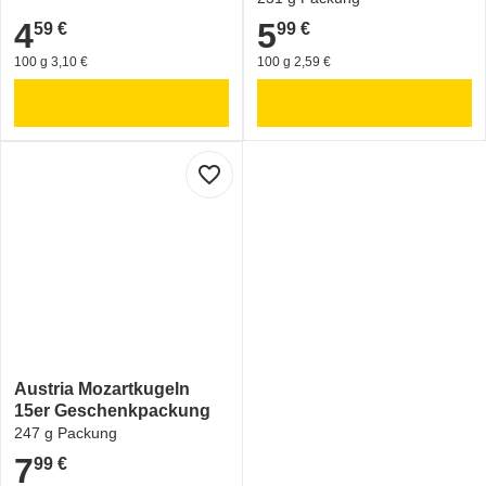
4
5
59 €
99 €
4,59 €
5,99 €
100 g 3,10 €
100 g 2,59 €
favorite_border
Austria Mozartkugeln
15er Geschenkpackung
247 g Packung
7
99 €
7,99 €