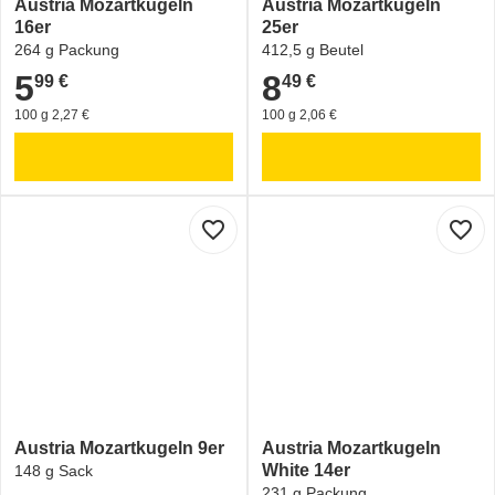
Austria Mozartkugeln
Austria Mozartkugeln
16er
25er
264 g Packung
412,5 g Beutel
5
8
99 €
49 €
5,99 €
8,49 €
100 g 2,27 €
100 g 2,06 €
favorite_border
favorite_border
Austria Mozartkugeln 9er
Austria Mozartkugeln
White 14er
148 g Sack
231 g Packung