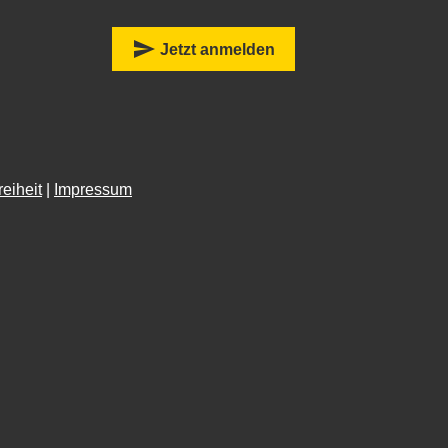
:
send
Jetzt anmelden
reiheit
|
Impressum