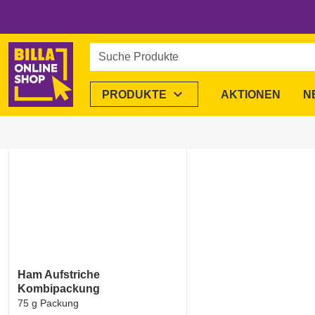
Startseite
/
Alle Marken
/
Ham
Ham
im BILLA Online
Suche Produkte
1 Produkte
expand_more
PRODUKTE
AKTIONEN
N
favorite_border
Ham Aufstriche
Kombipackung
75 g Packung