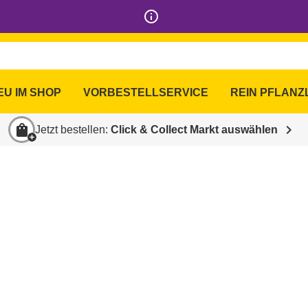
info_outline
 Shop
EU IM SHOP
VORBESTELLSERVICE
REIN PFLANZ
shopping_bag
chevron_right
Jetzt bestellen:
Click & Collect Markt auswählen