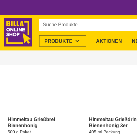
Startseite
/
Alle Marken
/
Himmeltau
Himmeltau
im BILLA 
Suche Produkte
2 Produkte
expand_more
PRODUKTE
AKTIONEN
N
favorite_border
Himmeltau Grießbrei
Himmeltau Grießdri
Bienenhonig
Bienenhonig 3er
500 g Paket
405 ml Packung