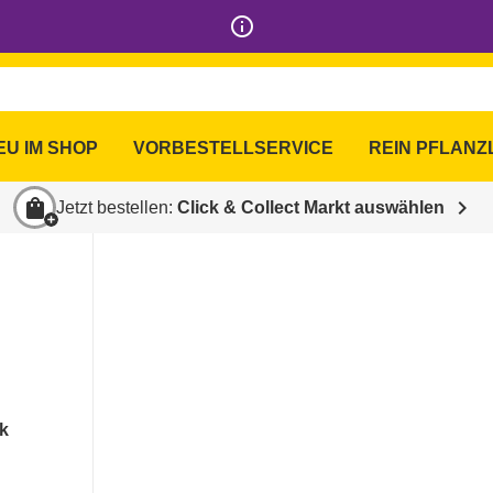
info_outline
Online Shop
EU IM SHOP
VORBESTELLSERVICE
REIN PFLANZ
favorite_border
shopping_bag
chevron_right
Jetzt bestellen:
Click & Collect Markt auswählen
nk