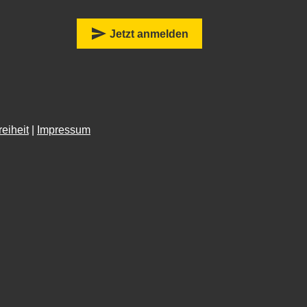
:
send
Jetzt anmelden
reiheit
|
Impressum