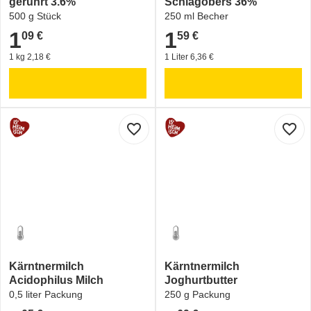
gerührt 3.6%
Schlagobers 36%
500 g Stück
250 ml Becher
1
1
09 €
59 €
1,09 €
1,59 €
1 kg 2,18 €
1 Liter 6,36 €
favorite_border
favorite_border
Kärntnermilch
Kärntnermilch
Acidophilus Milch
Joghurtbutter
0,5 liter Packung
250 g Packung