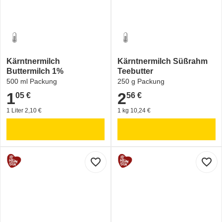
Kärntnermilch
Kärntnermilch Süßrahm
Buttermilch 1%
Teebutter
500 ml Packung
250 g Packung
1
2
05 €
56 €
1,05 €
2,56 €
1 Liter 2,10 €
1 kg 10,24 €
favorite_border
favorite_border