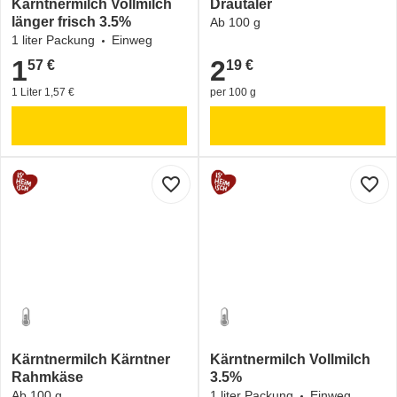
Kärntnermilch Vollmilch
Drautaler
länger frisch 3.5%
Ab 100 g
1 liter Packung
Einweg
1
2
57 €
19 €
1,57 €
2,19 €
1 Liter 1,57 €
per 100 g
favorite_border
favorite_border
Kärntnermilch Kärntner
Kärntnermilch Vollmilch
Rahmkäse
3.5%
Ab 100 g
1 liter Packung
Einweg