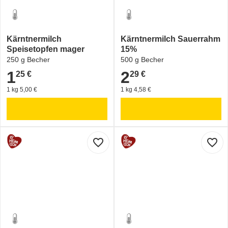
Kärntnermilch
Kärntnermilch Sauerrahm
Speisetopfen mager
15%
250 g Becher
500 g Becher
1
2
25 €
29 €
1,25 €
2,29 €
1 kg 5,00 €
1 kg 4,58 €
favorite_border
favorite_border