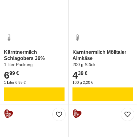
Kärntnermilch
Kärntnermilch Mölltaler
Schlagobers 36%
Almkäse
1 liter Packung
200 g Stück
6
4
99 €
39 €
6,99 €
4,39 €
1 Liter 6,99 €
100 g 2,20 €
favorite_border
favorite_border