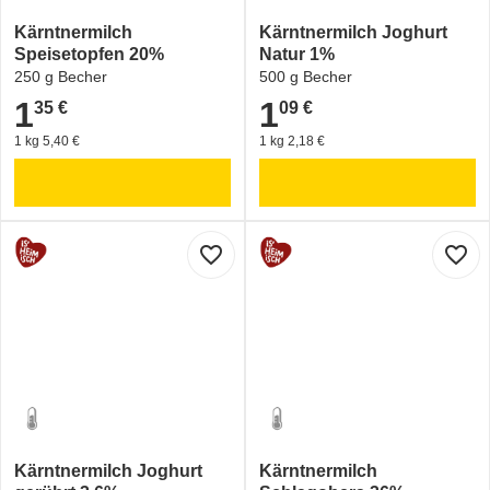
Kärntnermilch
Kärntnermilch Joghurt
Speisetopfen 20%
Natur 1%
250 g Becher
500 g Becher
1
1
35 €
09 €
1,35 €
1,09 €
1 kg 5,40 €
1 kg 2,18 €
favorite_border
favorite_border
Kärntnermilch Joghurt
Kärntnermilch