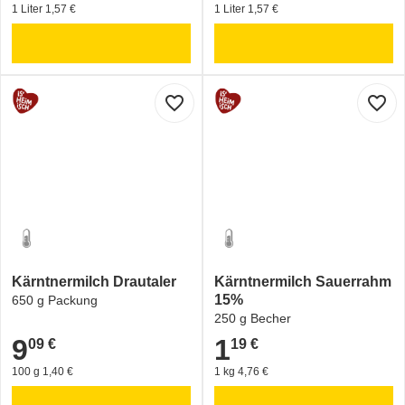
1 Liter 1,57 €
1 Liter 1,57 €
favorite_border
favorite_border
Kärntnermilch Drautaler
Kärntnermilch Sauerrahm
15%
650 g Packung
250 g Becher
9
1
09 €
19 €
9,09 €
1,19 €
100 g 1,40 €
1 kg 4,76 €