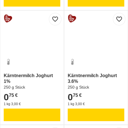
favorite_border
favorite_border
Kärntnermilch Joghurt
Kärntnermilch Joghurt
1%
3.6%
250 g Stück
250 g Stück
0
0
75 €
75 €
0,75 €
0,75 €
1 kg 3,00 €
1 kg 3,00 €