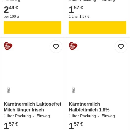
2
1
49 €
57 €
2,49 €
1,57 €
per 100 g
1 Liter 1,57 €
favorite_border
favorite_border
Kärntnermilch Laktosefrei
Kärntnermilch
Milch länger frisch
Halbfettmilch 1.8%
1 liter Packung
Einweg
1 liter Packung
Einweg
1
1
57 €
57 €
1,57 €
1,57 €