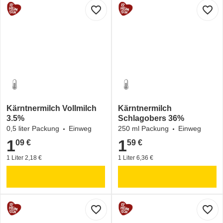
favorite_border
favorite_border
Kärntnermilch Vollmilch
Kärntnermilch
3.5%
Schlagobers 36%
0,5 liter Packung
Einweg
250 ml Packung
Einweg
1
1
09 €
59 €
1,09 €
1,59 €
1 Liter 2,18 €
1 Liter 6,36 €
favorite_border
favorite_border