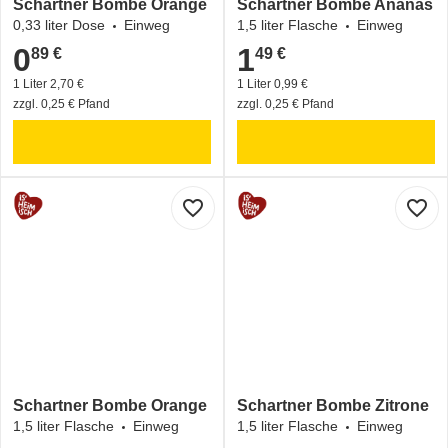
Schartner Bombe Orange
Schartner Bombe Ananas
0,33 liter Dose
Einweg
1,5 liter Flasche
Einweg
0
1
89 €
49 €
0,89 €
1,49 €
1 Liter 2,70 €
1 Liter 0,99 €
zzgl. 0,25 € Pfand
zzgl. 0,25 € Pfand
favorite_border
favorite_border
Schartner Bombe Orange
Schartner Bombe Zitrone
1,5 liter Flasche
Einweg
1,5 liter Flasche
Einweg