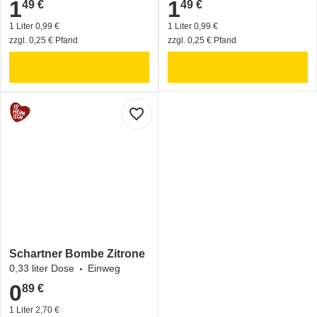
1
1
49 €
49 €
1,49 €
1,49 €
1 Liter 0,99 €
1 Liter 0,99 €
zzgl. 0,25 € Pfand
zzgl. 0,25 € Pfand
favorite_border
Schartner Bombe Zitrone
0,33 liter Dose
Einweg
0
89 €
0,89 €
1 Liter 2,70 €