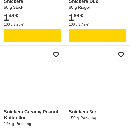
Snickers
Snickers Duo
50 g Stück
80 g Riegel
1
1
49 €
99 €
1,49 €
1,99 €
100 g 2,98 €
100 g 2,49 €
favorite_border
favorite_border
Snickers Creamy Peanut
Snickers 3er
Butter 4er
150 g Packung
146 g Packung