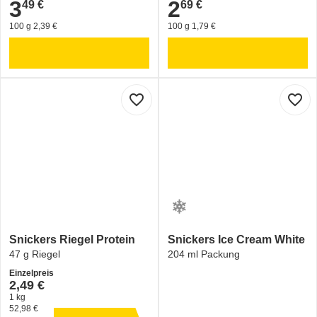
3
2
49 €
69 €
3,49 €
2,69 €
100 g 2,39 €
100 g 1,79 €
favorite_border
favorite_border
Snickers Riegel Protein
Snickers Ice Cream White
47 g Riegel
204 ml Packung
Einzelpreis
2,49 €
1 kg
52,98 €