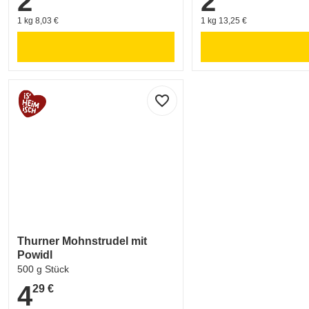
2
2
1 kg 8,03 €
1 kg 13,25 €
favorite_border
Thurner Mohnstrudel mit
Powidl
500 g Stück
4
29 €
4,29 €