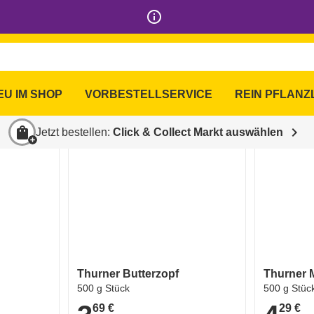
info_outline
ine Shop
EU IM SHOP
VORBESTELLSERVICE
REIN PFLANZ
favorite_border
favorite_border
shopping_bag
chevron_right
Jetzt bestellen:
Click & Collect Markt auswählen
Thurner Butterzopf
Thurner 
500 g Stück
500 g Stüc
69 €
29 €
3,69 €
4,29 €