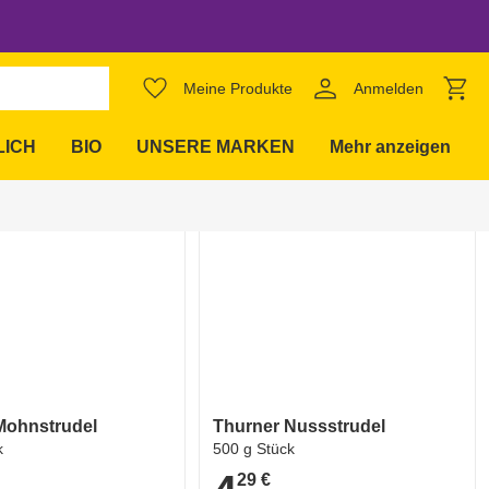
Meine Produkte
Anmelden
expand_more
LICH
BIO
UNSERE MARKEN
Mehr anzeigen
favorite_border
favorite_border
Mohnstrudel
Thurner Nussstrudel
k
500 g Stück
29 €
4,29 €