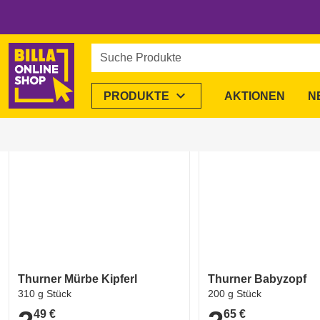
Startseite
/
Alle Marken
/
Thurner
Thurner
im BILLA Onl
Suche Produkte
6 Produkte
expand_more
PRODUKTE
AKTIONEN
N
favorite_border
Thurner Mürbe Kipferl
Thurner Babyzopf
310 g Stück
200 g Stück
49 €
65 €
2,49 €
2,65 €