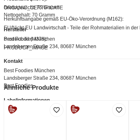
Bruttogewicht: 75 Gramm
ORGANIC_CERTIFICATE
Nettogehalt: 70 Gramm
Herkunftsangabe gemäß EU-Öko-Verordnung (M162):
EU/Nicht-EU Landwirtschaft - Teile der Rohmaterialien in der 
Hersteller
Best Foodies München
Produktbild (M378):
Landsberger Straße 234, 80687 München
PRODUCT_IMAGE
Kontakt
Best Foodies München
Landsberger Straße 234, 80687 München
Best Foodies
Ähnliche Produkte
Labelinformationen
favorite_border
favorite_border
Umwelt und Verpackung:
EU ORGANIC FARMING (EU-Logo für ökologischen La
Umwelt und Verpackung: