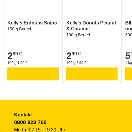
RECYCLEBAR
Umwelt und Verpackung:
OHNE GENTECHNIK (kontrolliert von VLOG)
Kelly's Erdnuss Snips
Kelly's Donuts Peanut
BI
& Caramel
un
150 g Beutel
100 g Beutel
300
2
2
5
99 €
99 €
2,99 €
2,99 €
5,9
100 g 1,99 €
100 g 2,99 €
1 kg
Kontakt
0800 828 700
Mo-Fr: 07:15 - 19:30 Uhr