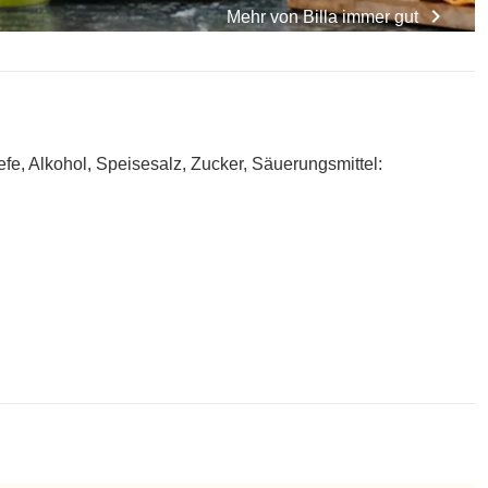
chevron_right
Mehr von
Billa immer gut
Alkohol, Speisesalz, Zucker, Säuerungsmittel: