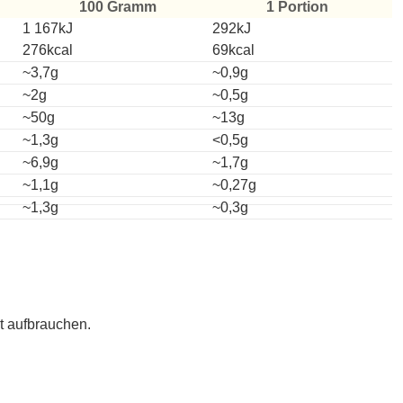
100 Gramm
1 Portion
1 167kJ
292kJ
276kcal
69kcal
~3,7g
~0,9g
~2g
~0,5g
~50g
~13g
~1,3g
<0,5g
~6,9g
~1,7g
~1,1g
~0,27g
~1,3g
~0,3g
t aufbrauchen.