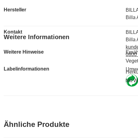
Hersteller
BILL
Billa
Kontakt
BILL
Weitere Informationen
Billa
kunde
Weitere Hinweise
Ernäh
0800
Veget
Labelinformationen
Umwe
Herku
Mit W
Ähnliche Produkte