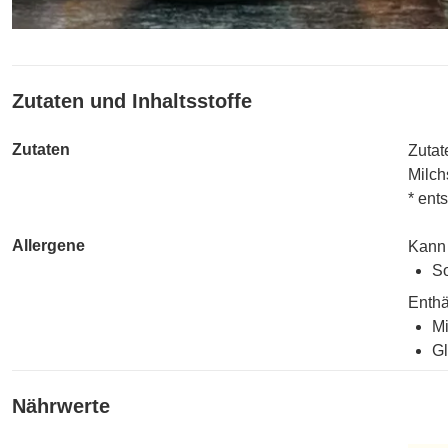
Zutaten und Inhaltsstoffe
Zutaten
Zutat
Milch
* ent
Allergene
Kann 
So
Enthä
Mi
Gl
Nährwerte