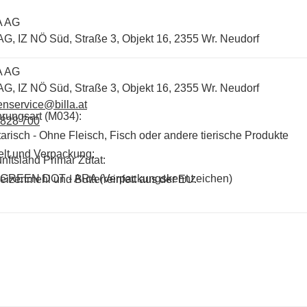
A AG
 AG, IZ NÖ Süd, Straße 3, Objekt 16, 2355 Wr. Neudorf
A AG
 AG, IZ NÖ Süd, Straße 3, Objekt 16, 2355 Wr. Neudorf
nservice@billa.at
rungsart (M034):
 828 700
arisch - Ohne Fleisch, Fisch oder andere tierische Produkte
lt und Verpackung:
nftsland Primär Zutat:
GREEN DOT - ARA (Verpackungskennzeichen)
eizenmehl und Butterreinfett aus der EU.