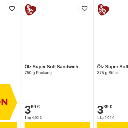
favorite_border
favorite_border
Ölz Super Soft Sandwich
Ölz Super Sof
750 g Packung
375 g Stück
3
3
69 €
39 €
3,69 €
3,39 €
1 kg 4,92 €
1 kg 9,04 €