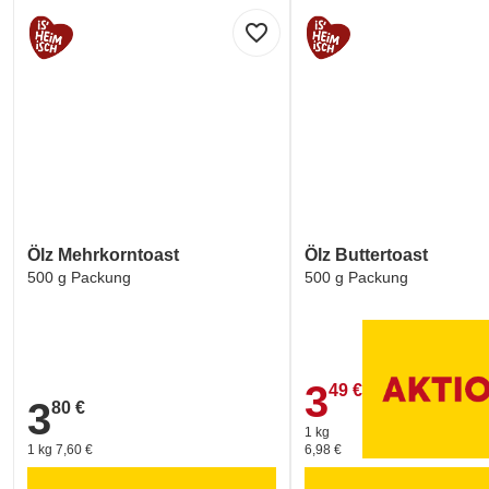
favorite_border
Ölz Mehrkorntoast
Ölz Buttertoast
500 g Packung
500 g Packung
3
49 €
3,49 €
3
80 €
3,80 €
1 kg
1 kg 7,60 €
6,98 €