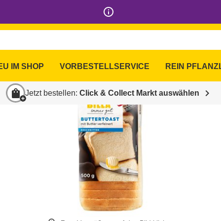
info_outline
EU IM SHOP
VORBESTELLSERVICE
REIN PFLANZ
shopping_bag
chevron_right
Jetzt bestellen:
Click & Collect Markt auswählen