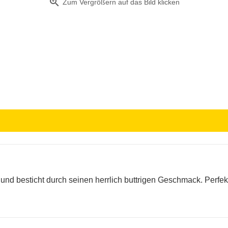
zoom_in
Zum Vergrößern auf das Bild klicken
t und besticht durch seinen herrlich buttrigen Geschmack. Perfe