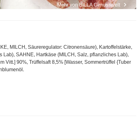
chevron_right
Mehr von
BILLA Genusswelt
, MILCH, Säureregulator: Citronensäure), Kartoffelstärke,
s Lab), SAHNE, Hartkäse (MILCH, Salz, pflanzliches Lab),
m Vitt.] 90%, Trüffelsaft 8,5% [Wasser, Sommertrüffel {Tuber
enblumenöl.