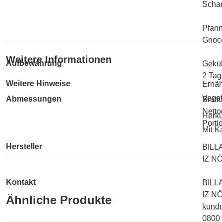
Schau
Pfan
Gnocc
Weitere Informationen
Aufbewahrung
Geküh
2 Tag
Weitere Hinweise
Ernäh
Veget
Abmessungen
Brutt
Netto
Herku
Porti
Mit K
Hersteller
BILL
IZ NÖ
Kontakt
BILL
IZ NÖ
Ähnliche Produkte
kunde
0800