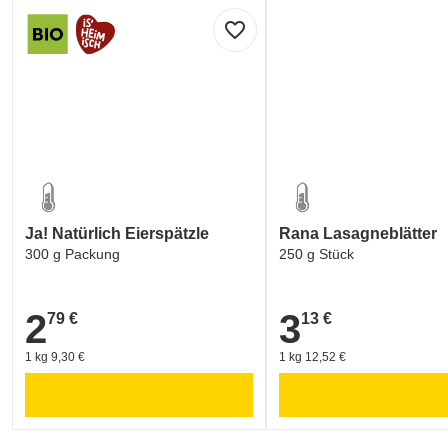
favorite_border
Labelinformationen
Umwe
Ja! Natürlich Eierspätzle
Rana Lasagneblätter
300 g Packung
250 g Stück
2
3
79 €
13 €
2,79 €
3,13 €
1 kg 9,30 €
1 kg 12,52 €