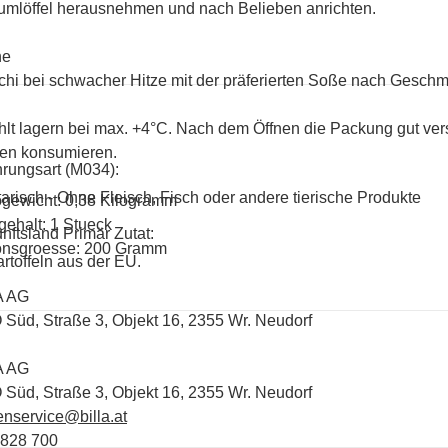
mlöffel herausnehmen und nach Belieben anrichten.
ne
hi bei schwacher Hitze mit der präferierten Soße nach Geschma
lt lagern bei max. +4°C. Nach dem Öffnen die Packung gut ver
en konsumieren.
rungsart (M034):
arisch - Ohne Fleisch, Fisch oder andere tierische Produkte
ogewicht: 0,38 Kilogramm
gehalt: 1 Stueck
nftsland Primär Zutat:
onsgroesse: 200 Gramm
artoffeln aus der EU.
A AG
 Süd, Straße 3, Objekt 16, 2355 Wr. Neudorf
A AG
 Süd, Straße 3, Objekt 16, 2355 Wr. Neudorf
nservice@billa.at
 828 700