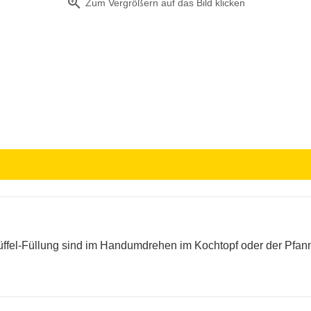
zoom_in
Zum Vergrößern auf das Bild klicken
Trüffel-Füllung sind im Handumdrehen im Kochtopf oder der Pfann