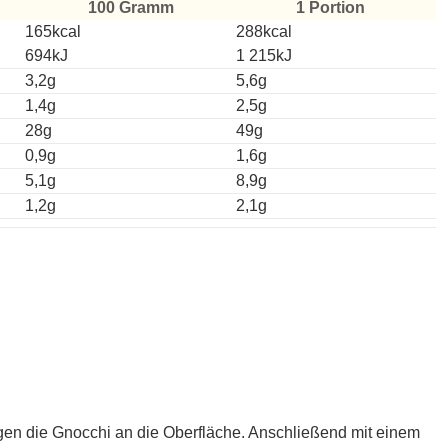
100 Gramm
1 Portion
165kcal
288kcal
694kJ
1 215kJ
3,2g
5,6g
1,4g
2,5g
28g
49g
0,9g
1,6g
5,1g
8,9g
1,2g
2,1g
en die Gnocchi an die Oberfläche. Anschließend mit einem