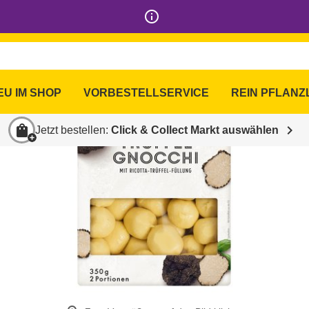
info_outline
EU IM SHOP
VORBESTELLSERVICE
REIN PFLANZ
shopping_bag
chevron_right
Jetzt bestellen:
Click & Collect Markt auswählen