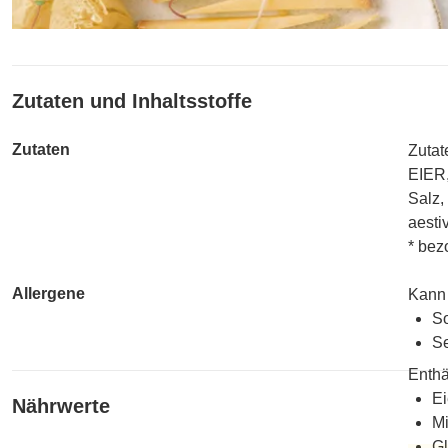
Zutaten und Inhaltsstoffe
Zutaten
Zutat
EIER,
Salz,
aesti
* bez
Allergene
Kann 
So
Se
Enthä
Ei
Nährwerte
Mi
Gl