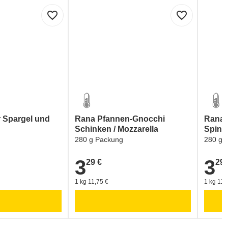
favorite_border
favorite_border
r Spargel und
Rana Pfannen-Gnocchi
Rana 
Schinken / Mozzarella
Spina
280 g Packung
280 g 
3
3
29 €
29 
3,29 €
3,29 €
1 kg 11,75 €
1 kg 11,