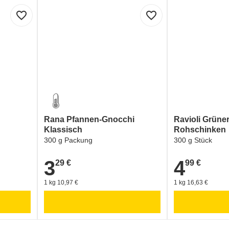
favorite_border
favorite_border
lt und Verpackung:
GREEN DOT - ARA (Verpackungskennzeichen)
Rana Pfannen-Gnocchi
Ravioli Grüne
Klassisch
Rohschinken
300 g Packung
300 g Stück
3
4
29 €
99 €
3,29 €
4,99 €
1 kg 10,97 €
1 kg 16,63 €