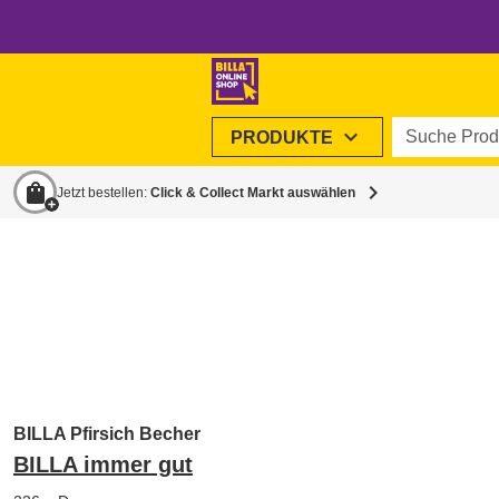
Suche Produ
expand_more
PRODUKTE
shopping_bag
chevron_right
Jetzt bestellen:
Click & Collect Markt auswählen
BILLA Pfirsich Becher
BILLA immer gut