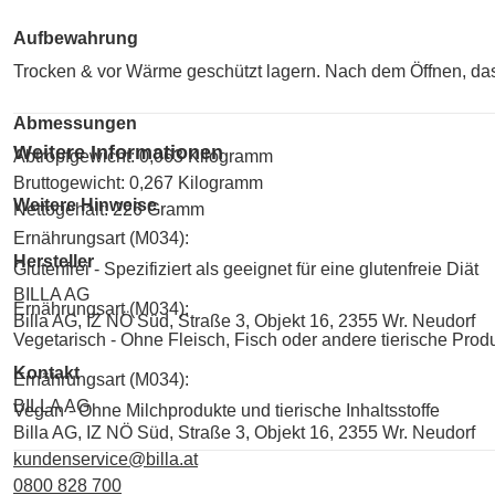
Aufbewahrung
Trocken & vor Wärme geschützt lagern. Nach dem Öffnen, das
Abmessungen
Weitere Informationen
Abtropfgewicht: 0,063 Kilogramm
Bruttogewicht: 0,267 Kilogramm
Weitere Hinweise
Nettogehalt: 226 Gramm
Ernährungsart (M034):
Hersteller
Glutenfrei - Spezifiziert als geeignet für eine glutenfreie Diät
BILLA AG
Ernährungsart (M034):
Billa AG, IZ NÖ Süd, Straße 3, Objekt 16, 2355 Wr. Neudorf
Vegetarisch - Ohne Fleisch, Fisch oder andere tierische Prod
Kontakt
Ernährungsart (M034):
BILLA AG
Vegan - Ohne Milchprodukte und tierische Inhaltsstoffe
Billa AG, IZ NÖ Süd, Straße 3, Objekt 16, 2355 Wr. Neudorf
kundenservice@billa.at
0800 828 700