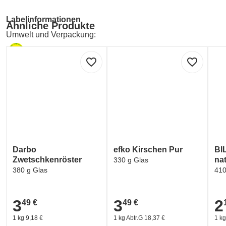
Labelinformationen
Ähnliche Produkte
Umwelt und Verpackung:
V Label Vegan - European Vegetarian Union (EVU) und
favorite_border
favorite_border
Umwelt und Verpackung:
GREEN DOT - ARA (Verpackungskennzeichen)
Darbo
efko Kirschen Pur
BI
Zwetschkenröster
na
330 g Glas
380 g Glas
410
3
3
2
49 €
49 €
3,49 €
3,49 €
2,1
1 kg 9,18 €
1 kg Abtr.G 18,37 €
1 kg