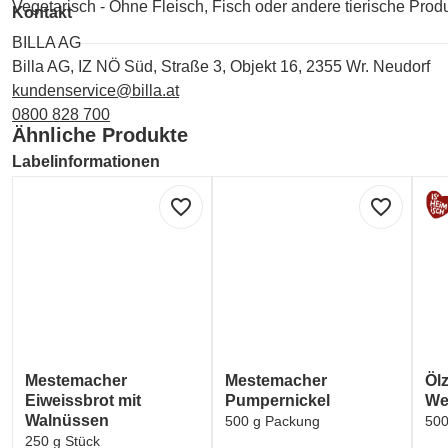
Vegetarisch - Ohne Fleisch, Fisch oder andere tierische Prod
Kontakt
BILLA AG
Billa AG, IZ NÖ Süd, Straße 3, Objekt 16, 2355 Wr. Neudorf
kundenservice@billa.at
0800 828 700
Ähnliche Produkte
Labelinformationen
Umwelt und Verpackung:
favorite_border
favorite_border
GREEN DOT - ARA (Verpackungskennzeichen)
Umwelt und Verpackung:
V Label Vegan - European Vegetarian Union (EVU) und
Mestemacher
Mestemacher
Ölz
Eiweissbrot mit
Pumpernickel
We
Walnüssen
500 g Packung
500
250 g Stück