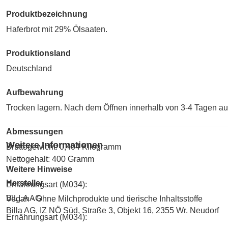
Produktbezeichnung
Haferbrot mit 29% Ölsaaten.
Produktionsland
Deutschland
Aufbewahrung
Trocken lagern. Nach dem Öffnen innerhalb von 3-4 Tagen au
Abmessungen
Weitere Informationen
Bruttogewicht: 0,404 Kilogramm
Nettogehalt: 400 Gramm
Weitere Hinweise
Hersteller
Ernährungsart (M034):
BILLA AG
Vegan - Ohne Milchprodukte und tierische Inhaltsstoffe
Billa AG, IZ NÖ Süd, Straße 3, Objekt 16, 2355 Wr. Neudorf
Ernährungsart (M034):