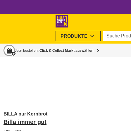
Suche Produ
expand_more
PRODUKTE
shopping_bag
chevron_right
Jetzt bestellen:
Click & Collect Markt auswählen
BILLA pur Kornbrot
Billa immer gut