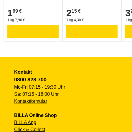
1
2
3
99 €
15 €
1,99 €
2,15 €
3,7
1 kg 7,96 €
1 kg 4,30 €
1 kg
Kontakt
0800 828 700
Mo-Fr: 07:15 - 19:30 Uhr
Sa: 07:15 - 18:00 Uhr
Kontaktformular
BILLA Online Shop
BILLA App
Click & Collect