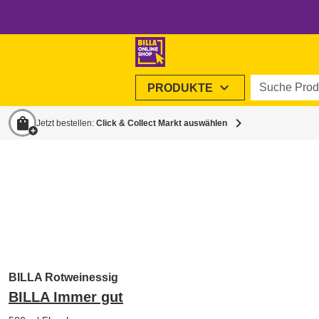
Suche Produ
expand_more
PRODUKTE
shopping_bag
chevron_right
Jetzt bestellen:
Click & Collect Markt auswählen
BILLA Rotweinessig
BILLA Immer gut