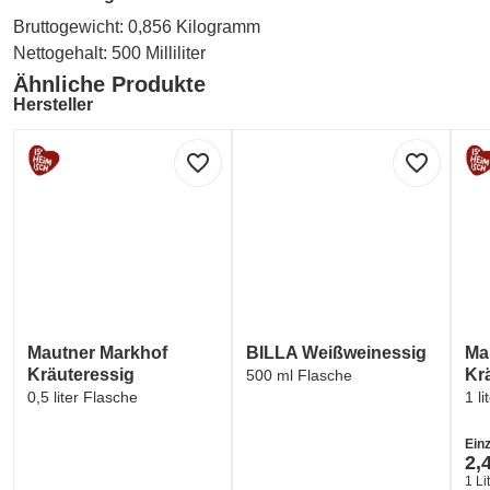
Bruttogewicht: 0,856 Kilogramm
Nettogehalt: 500 Milliliter
Ähnliche Produkte
Hersteller
BILLA AG
favorite_border
favorite_border
Billa AG, IZ NÖ Süd, Straße 3, Objekt 16, 2355 Wr. Neudorf
Kontakt
BILLA AG
Billa AG, IZ NÖ Süd, Straße 3, Objekt 16, 2355 Wr. Neudorf
kundenservice@billa.at
0800 828 700
Mautner Markhof
BILLA Weißweinessig
Ma
Kräuteressig
Kr
500 ml Flasche
0,5 liter Flasche
1 l
Einz
2,
1 Li