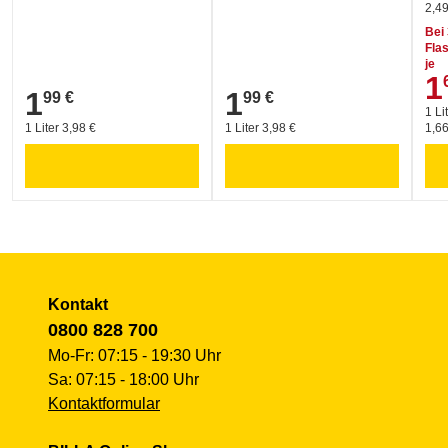
2,49
Bei
Fla
je
1
1,6
1
1
99 €
99 €
1,99 €
1,99 €
1 Li
1 Liter 3,98 €
1 Liter 3,98 €
1,66
Kontakt
0800 828 700
Mo-Fr: 07:15 - 19:30 Uhr
Sa: 07:15 - 18:00 Uhr
Kontaktformular