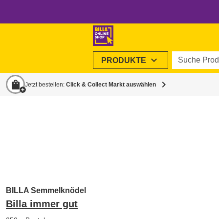
Suche Produ
expand_more
PRODUKTE
shopping_bag
chevron_right
Jetzt bestellen:
Click & Collect Markt auswählen
BILLA Semmelknödel
Billa immer gut