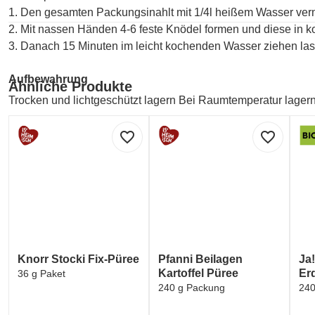
1. Den gesamten Packungsinahlt mit 1/4l heißem Wasser verm
2. Mit nassen Händen 4-6 feste Knödel formen und diese in 
3. Danach 15 Minuten im leicht kochenden Wasser ziehen las
Aufbewahrung
Ähnliche Produkte
Trocken und lichtgeschützt lagern Bei Raumtemperatur lager
Abmessungen
favorite_border
favorite_border
Bruttogewicht: 0,27 Kilogramm
Nettogehalt: 250 Gramm
Portionsgroesse: 125 Gramm
Hersteller
BILLA AG
Billa AG, IZ NÖ Süd, Straße 3, Objekt 16, 2355 Wr. Neudorf
Knorr Stocki Fix-Püree
Pfanni Beilagen
Ja!
Kartoffel Püree
Er
36 g Paket
240 g Packung
240
Kontakt
BILLA AG