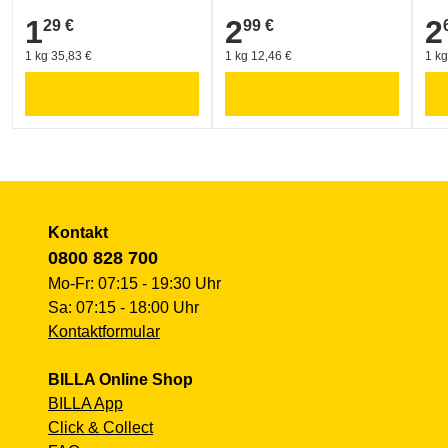
Billa AG, IZ NÖ Süd, Straße 3, Objekt 16, 2355 Wr. Neudorf
1
2
2
29 €
99 €
1,29 €
2,99 €
2,6
kundenservice@billa.at
1 kg 35,83 €
1 kg 12,46 €
1 kg
0800 828 700
Kontakt
0800 828 700
Mo-Fr: 07:15 - 19:30 Uhr
Sa: 07:15 - 18:00 Uhr
Kontaktformular
BILLA Online Shop
BILLA App
Click & Collect