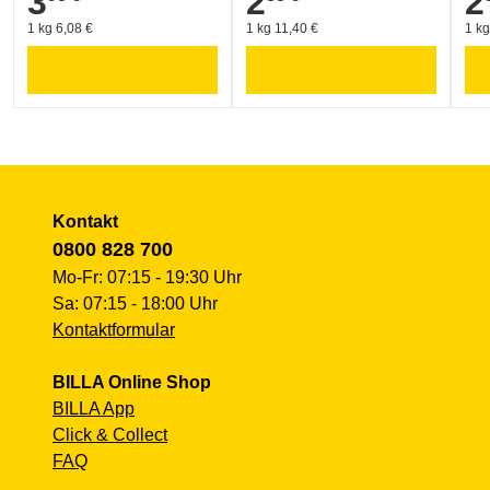
3
2
2
1 kg 6,08 €
1 kg 11,40 €
1 kg
Kontakt
0800 828 700
Mo-Fr: 07:15 - 19:30 Uhr
Sa: 07:15 - 18:00 Uhr
Kontaktformular
BILLA Online Shop
BILLA App
Click & Collect
FAQ