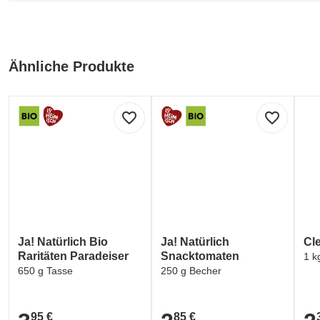
Ähnliche Produkte
favorite_border
favorite_border
Ja! Natürlich Bio
Ja! Natürlich
Cl
Raritäten Paradeiser
Snacktomaten
1 k
650 g Tasse
250 g Becher
95 €
85 €
3,95 €
2,85 €
2,3