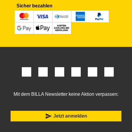
Sicher bezahlen
Mit dem BILLA Newsletter keine Aktion verpassen:
send
Jetzt anmelden