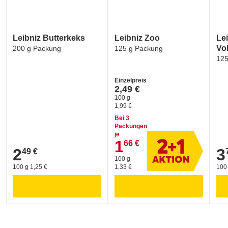
Umwelt und Verpackung:
GREEN DOT - ARA (Verpackungskennzeichen)
Leibniz Butterkeks
Leibniz Zoo
Le
Vo
200 g Packung
125 g Packung
125
Einzelpreis
2,49 €
100 g
1,99 €
Bei 3
Packungen
je
1
66 €
1,66 €
2
3
49 €
2,49 €
3,7
100 g
100 g 1,25 €
1,33 €
100 