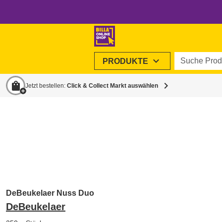
Suche Produ
expand_more
PRODUKTE
shopping_bag
chevron_right
Jetzt bestellen:
Click & Collect Markt auswählen
DeBeukelaer Nuss Duo
DeBeukelaer