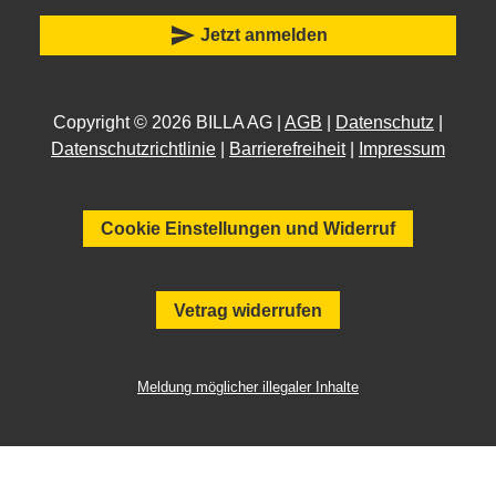
send
Jetzt anmelden
Copyright © 2026 BILLA AG |
AGB
|
Datenschutz
|
Datenschutzrichtlinie
|
Barrierefreiheit
|
Impressum
Cookie Einstellungen und Widerruf
Vetrag widerrufen
Meldung möglicher illegaler Inhalte