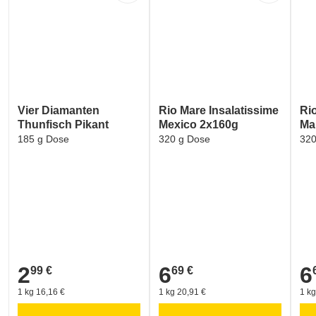
Vier Diamanten
Rio Mare Insalatissime
Ri
Thunfisch Pikant
Mexico 2x160g
Ma
185 g Dose
320 g Dose
320
2
6
6
99 €
69 €
2,99 €
6,69 €
6,6
1 kg 16,16 €
1 kg 20,91 €
1 kg