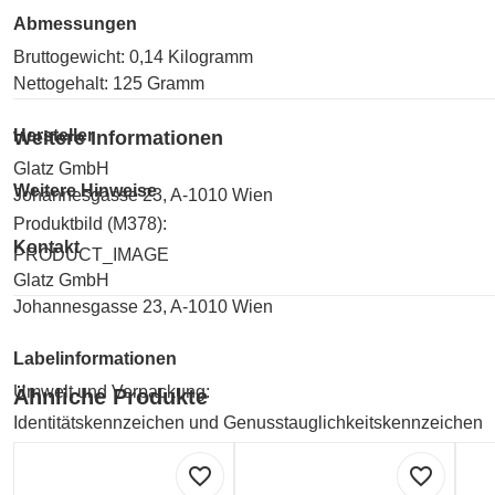
Abmessungen
Bruttogewicht: 0,14 Kilogramm
Nettogehalt: 125 Gramm
Hersteller
Weitere Informationen
Glatz GmbH
Weitere Hinweise
Johannesgasse 23, A-1010 Wien
Produktbild (M378):
Kontakt
PRODUCT_IMAGE
Glatz GmbH
Johannesgasse 23, A-1010 Wien
Labelinformationen
Umwelt und Verpackung:
Ähnliche Produkte
Identitätskennzeichen und Genusstauglichkeitskennzeichen
Umwelt und Verpackung:
favorite_border
favorite_border
R41