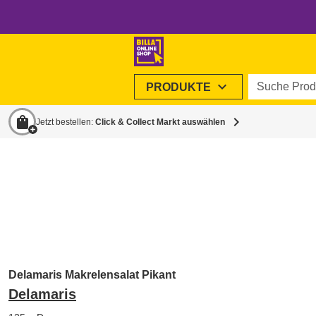
Suche Produ
expand_more
PRODUKTE
shopping_bag
chevron_right
Jetzt bestellen:
Click & Collect Markt auswählen
Delamaris Makrelensalat Pikant
Delamaris