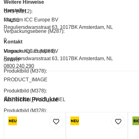
Weitere Hinweise
Hersteller
GHS (M212):
Magnum ICC Europe BV
FALSE
Reguliersdwarsstraat 63, 1017BK Amsterdam, NL
Verpackungsebene (M287):
0
Kontakt
Magnum ICC Europe BV
Verpackungsart (M286):
Reguliersdwarsstraat 63, 1017BK Amsterdam, NL
0#WRP
0800 240 290
Produktbild (M378):
PRODUCT_IMAGE
Produktbild (M378):
Ähnliche Produkte
NUTRITION_FACT_LABEL
Produktbild (M378):
INGREDIENTS_LABEL
favorite_border
favorite_border