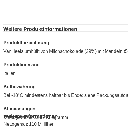
Weitere Produktinformationen
Produktbezeichnung
Vanilleeis umhüllt von Milchschokolade (29%) mit Mandeln (5
Produktionsland
Italien
Aufbewahrung
Bei -18°C mindestens haltbar bis Ende: siehe Packungsaufdr
Abmessungen
Weitere Informationen
Bruttogewicht: 0,087 Kilogramm
Nettogehalt: 110 Milliliter