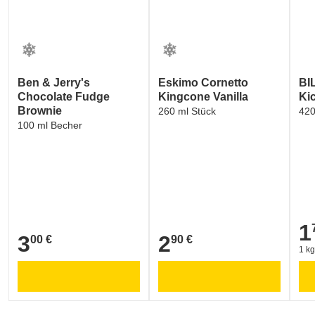
Ben & Jerry's
Eskimo Cornetto
BI
Chocolate Fudge
Kingcone Vanilla
Ki
Brownie
260 ml Stück
420
100 ml Becher
1
1,7
3
2
00 €
90 €
3,00 €
2,90 €
1 kg