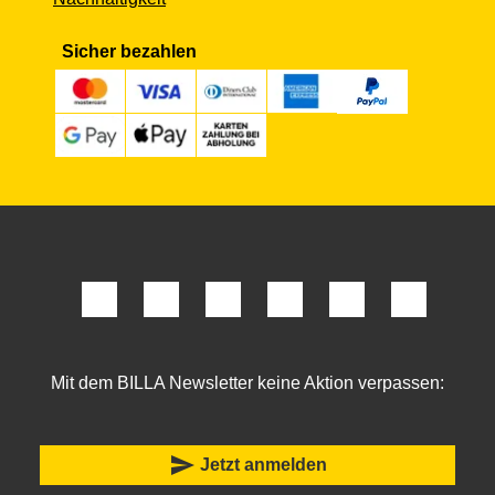
Sicher bezahlen
Mit dem BILLA Newsletter keine Aktion verpassen:
send
Jetzt anmelden