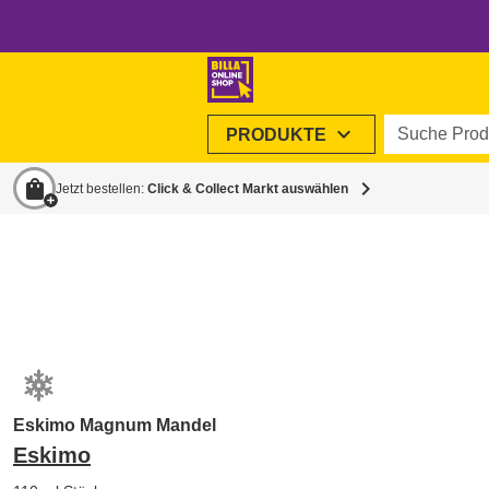
Suche Produ
expand_more
PRODUKTE
shopping_bag
chevron_right
Jetzt bestellen:
Click & Collect Markt auswählen
Eskimo Magnum Mandel
Eskimo