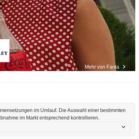
chevron_right
Mehr von
Fanta
ammensetzungen im Umlauf. Die Auswahl einer bestimmten
i Abnahme im Markt entsprechend kontrollieren.
expand_more