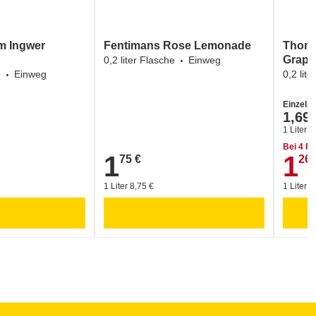
um Ingwer
Fentimans Rose Lemonade
Thoma
Grapef
0,2 liter Flasche
Einweg
e
Einweg
0,2 lit
Einzelpr
1,69 
1 Liter 8
Bei 4 Fl
1
1
75 €
26 
1,75 €
1,26 €
1 Liter 8,75 €
1 Liter 6