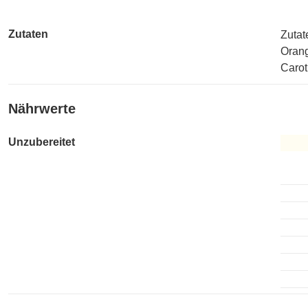
Zutaten
Zutat
Orang
Carot
Nährwerte
Unzubereitet
Unzub