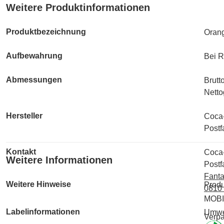
Weitere Produktinformationen
Produktbezeichnung
Orang
Aufbewahrung
Bei R
Abmessungen
Brutt
Nettog
Hersteller
Coca
Postf
Kontakt
Coca
Weitere Informationen
Postf
Fant
Weitere Hinweise
Produ
0810
MOB
Labelinformationen
Umwe
Verp