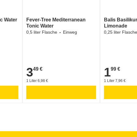
ic Water
Fever-Tree Mediterranean
Balis Basilik
Tonic Water
Limonade
0,5 liter Flasche
Einweg
0,25 liter Flasch
3
1
49 €
99 €
3,49 €
1,99 €
1 Liter 6,98 €
1 Liter 7,96 €