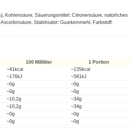
), Kohlensäure, Säuerungsmittel: Citronensäure, natürliches
Ascorbinsäure, Stabilisator: Guarkernmehl, Farbstoff:
100 Milliliter
1 Portion
~41kcal
~135kcal
~176kJ
~581kJ
~0g
~0g
~0g
~0g
~10,2g
~34g
~10,2g
~34g
~0g
~0g
~0g
~0g