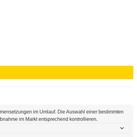
ammensetzungen im Umlauf. Die Auswahl einer bestimmten
i Abnahme im Markt entsprechend kontrollieren.
expand_more