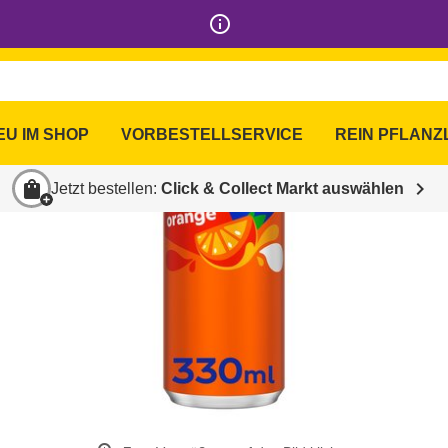
info_outline
EU IM SHOP
VORBESTELLSERVICE
REIN PFLANZ
shopping_bag
chevron_right
Jetzt bestellen:
Click & Collect Markt auswählen