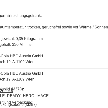
en-Erfrischungsgetränk.
aumtemperatur, trocken, geruchsfrei sowie vor Wärme / Sonnenl
ogewicht: 0,35 Kilogramm
ehalt: 330 Milliliter
-Cola HBC Austria GmbH
ach 19, A-1109 Wien.
-Cola HBC Austria GmbH
ach 19, A-1109 Wien.
a
ktbild (M378):
 202040
ILE_READY_HERO_IMAGE
lt und Verpackung:
ackungsebene (M287):