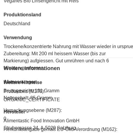
Veganes Bio Linsengericht mit Reis
Produktionsland
Deutschland
Verwendung
Trockene/konzentrierte Nahrung mit Wasser wieder in ursprue
Zubereitung: Mit 200 ml heissem Wasser (bis zur
Markierung) aufgiessen. Gut umrühren und nach 6
Minuten geniessen.
Weitere Informationen
Abmessungen
Weitere Hinweise
Bruttogewicht: 101 Gramm
Produktbild (M378):
Nettogehalt: 85 Gramm
ORGANIC_CERTIFICATE
Verpackungsebene (M287):
Hersteller
0
Alimentastic Food Innovation GmbH
Strubergasse 24, A-5020 Salzburg
Herkunftsangabe gemäß EU-Öko-Verordnung (M162):