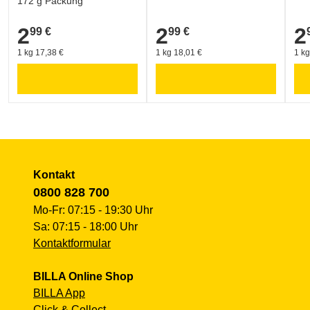
172 g Packung
2
2
2
99 €
99 €
2,99 €
2,99 €
2,9
1 kg 17,38 €
1 kg 18,01 €
1 kg
Kontakt
0800 828 700
Mo-Fr: 07:15 - 19:30 Uhr
Sa: 07:15 - 18:00 Uhr
Kontaktformular
BILLA Online Shop
BILLA App
Click & Collect