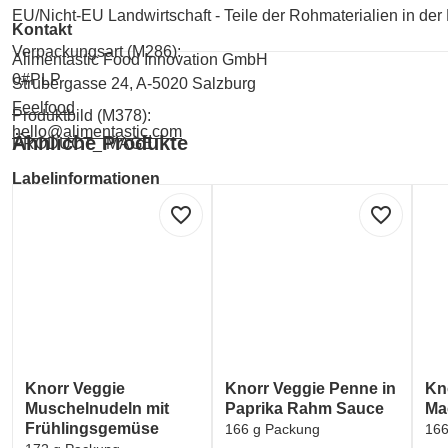
EU/Nicht-EU Landwirtschaft - Teile der Rohmaterialien in der 
Kontakt
Verpackungsart (M286):
Alimentastic Food Innovation GmbH
0#PLP
Strubergasse 24, A-5020 Salzburg
Feelfood
Produktbild (M378):
hello@alimentastic.com
Ähnliche Produkte
PRODUCT_IMAGE
Labelinformationen
Umwelt und Verpackung:
favorite_border
favorite_border
BIO-LABEL (Deutschland)
Umwelt und Verpackung:
FSC MIX (Materialmix aus kontrollierten forstwirtschaftlichen 
Umwelt und Verpackung:
EU ORGANIC FARMING (EU-Logo für ökologischen La
Knorr Veggie
Knorr Veggie Penne in
Kn
Muschelnudeln mit
Paprika Rahm Sauce
Ma
Frühlingsgemüse
166 g Packung
166