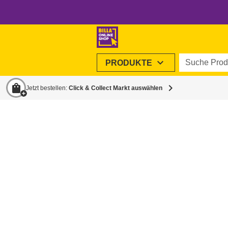
Suche Produ
expand_more
PRODUKTE
shopping_bag
chevron_right
Jetzt bestellen:
Click & Collect Markt auswählen