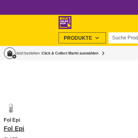
Suche Produ
expand_more
PRODUKTE
shopping_bag
chevron_right
Jetzt bestellen:
Click & Collect Markt auswählen
Fol Epi
Fol Epi