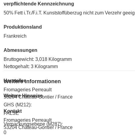
verpflichtende Kennzeichnung
50% Fett i.Tr./F.i.T. Kunststoffüberzug nicht zum Verzehr geei
Produktionsland
Frankreich
Abmessungen
Bruttogewicht: 3,018 Kilogramm
Nettogehalt: 3 Kilogramm
Hersteller
Weitere Informationen
Fromageries Perreault
Weitere Hinweise
53204 Château-Gontier / France
GHS (M212):
Kontakt
FALSE
Fromageries Perreault
Verpackungsebene (M287):
53204 Château-Gontier / France
0