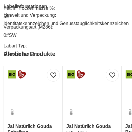
Labelinformationen
Fett in Trockenmasse %:
Umwelt und Verpackung:
50
Identitätskennzeichen und Genusstauglichkeitskennzeichen
Verpackungsart (M286):
0#SW
Labart Typ:
Ähnliche Produkte
Mikrobielles Lab
favorite_border
favorite_border
Ja! Natürlich Gouda
Ja! Natürlich Gouda
Ja!