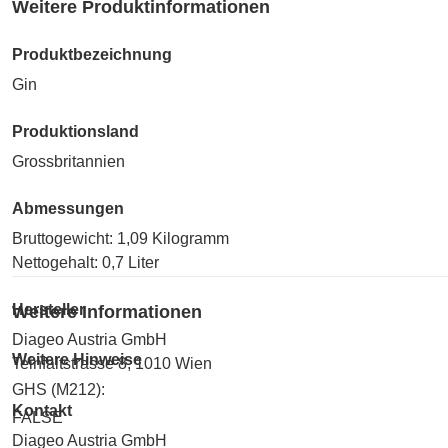
Weitere Produktinformationen
Produktbezeichnung
Gin
Produktionsland
Grossbritannien
Abmessungen
Bruttogewicht: 1,09 Kilogramm
Nettogehalt: 0,7 Liter
Hersteller
Weitere Informationen
Diageo Austria GmbH
Weitere Hinweise
Teinfaltstrasse 8, 1010 Wien
GHS (M212):
Kontakt
FALSE
Diageo Austria GmbH