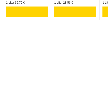
1 Liter 35,70 €
1 Liter 28,56 €
1 Li