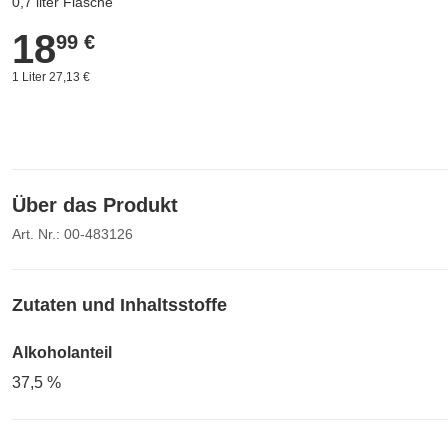
0,7 liter Flasche
18
18,99 €
99 €
1 Liter 27,13 €
Über das Produkt
Art. Nr.: 00-483126
Zutaten und Inhaltsstoffe
Alkoholanteil
37,5 %