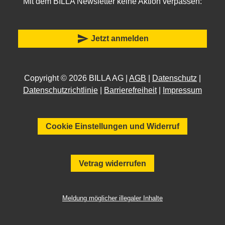
Mit dem BILLA Newsletter keine Aktion verpassen:
send
Jetzt anmelden
Copyright © 2026 BILLA AG |
AGB
|
Datenschutz
|
Datenschutzrichtlinie
|
Barrierefreiheit
|
Impressum
Cookie Einstellungen und Widerruf
Vetrag widerrufen
Meldung möglicher illegaler Inhalte