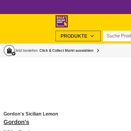
Suche Produ
expand_more
PRODUKTE
shopping_bag
chevron_right
Jetzt bestellen:
Click & Collect Markt auswählen
Gordon's Sicilian Lemon
Gordon's