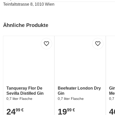
Teinfaltstrasse 8, 1010 Wien
Ähnliche Produkte
favorite_border
favorite_border
Tanqueray Flor De
Beefeater London Dry
Gi
Sevilla Distilled Gin
Gin
Me
0,7 liter Flasche
0,7 liter Flasche
0,7
24
19
4
99 €
99 €
24,99 €
19,99 €
46,