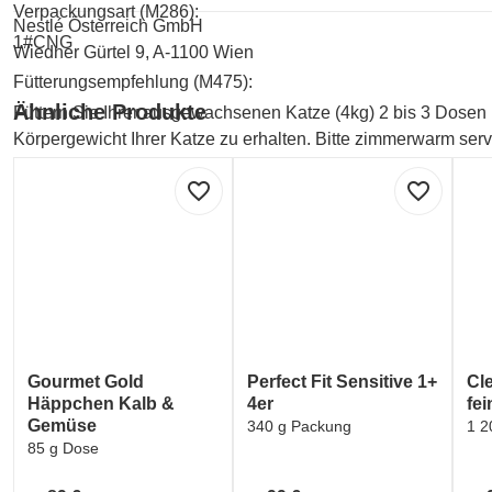
Verpackungsart (M286):
Nestlé Österreich GmbH
1#CNG
Wiedner Gürtel 9, A-1100 Wien
Fütterungsempfehlung (M475):
Ähnliche Produkte
Füttern Sie Ihrer ausgewachsenen Katze (4kg) 2 bis 3 Dosen 
Körpergewicht Ihrer Katze zu erhalten. Bitte zimmerwarm serv
Produktbild (M378):
favorite_border
favorite_border
PRODUCT_IMAGE
Zulassungsnummer für Futtermittelbetriebe (M439):
FR 42 323 001
Zusammensetzung Futtermittel (M472):
Zusammensetzung: Mit Rind: Fleisch und tierische Nebenerze
Eiweißextrakte, Fisch und Fischnebenerzeugnisse, Gemüse (0
Gourmet Gold
Perfect Fit Sensitive 1+
Cl
(0,45% dehydrierter Spinat, entspricht 4% Spinat), Zucker, M
Häppchen Kalb &
4er
fe
Gemüse
340 g Packung
1 2
85 g Dose