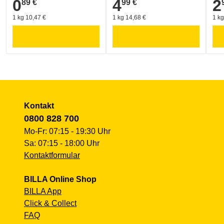
0
4
2
89 €
99 €
0,89 €
4,99 €
2,9
1 kg 10,47 €
1 kg 14,68 €
1 kg
Kontakt
0800 828 700
Mo-Fr: 07:15 - 19:30 Uhr
Sa: 07:15 - 18:00 Uhr
Kontaktformular
BILLA Online Shop
BILLA App
Click & Collect
FAQ