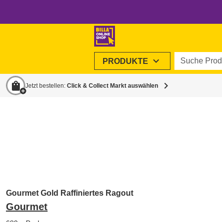
Suche Produ
expand_more
PRODUKTE
shopping_bag
chevron_right
Jetzt bestellen:
Click & Collect Markt auswählen
Gourmet Gold Raffiniertes Ragout
Gourmet