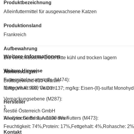
Produktbezeichnung
Alleinfuttermittel für ausgewachsene Katzen
Produktionsland
Frankreich
Aufbewahrung
Weitere Informationen
Die verschlossene Dose bitte kühl und trocken lagern
Weitere Hinweise
Abmessungen
Futtermittelzusatzstoffe (M474):
Bruttogewicht: 810 Gramm
Nettogehalt: 680 Gramm
IE/kg: Vit A: 900; Vit D3: 137; mg/kg: Eisen-(II)-sulfat Monohyd
Verpackungsebene (M287):
Hersteller
1
Nestlé Österreich GmbH
Wiedner Gürtel 9, A-1100 Wien
Analytische Bestandteile des Futters (M473):
Feuchtigkeit: 74%,Protein: 17%,Fettgehalt: 4%,Rohasche: 2%
Kontakt