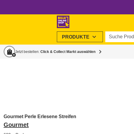
Suche Produ
expand_more
PRODUKTE
shopping_bag
chevron_right
Jetzt bestellen:
Click & Collect Markt auswählen
Gourmet Perle Erlesene Streifen
Gourmet