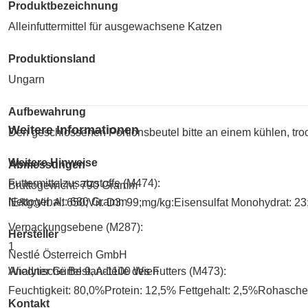
Produktbezeichnung
Alleinfuttermittel für ausgewachsene Katzen
Produktionsland
Ungarn
Aufbewahrung
Weitere Informationen
Den geschlossenen Portionsbeutel bitte an einem kühlen, tro
Weitere Hinweise
Abmessungen
Futtermittelzusatzstoffe (M474):
Bruttogewicht: 790 Gramm
Nettogehalt: 680 Gramm
IE/kg:Vit. A: 650;Vit. D3: 99;mg/kg:Eisensulfat Monohydrat: 2
Verpackungsebene (M287):
Hersteller
1
Nestlé Österreich GmbH
Wiedner Gürtel 9, A-1100 Wien
Analytische Bestandteile des Futters (M473):
Feuchtigkeit: 80,0%Protein: 12,5% Fettgehalt: 2,5%Rohasch
Kontakt