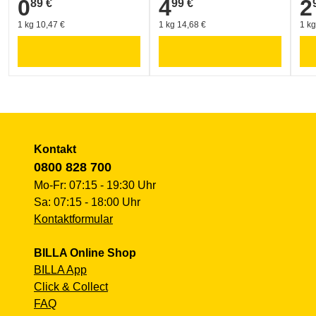
0
4
2
89 €
99 €
0,89 €
4,99 €
2,9
1 kg 10,47 €
1 kg 14,68 €
1 kg
Kontakt
0800 828 700
Mo-Fr: 07:15 - 19:30 Uhr
Sa: 07:15 - 18:00 Uhr
Kontaktformular
BILLA Online Shop
BILLA App
Click & Collect
FAQ