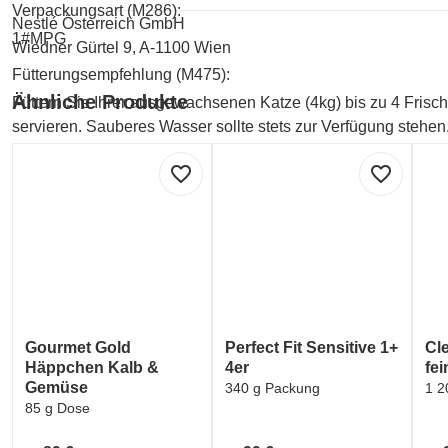
Verpackungsart (M286):
Nestlé Österreich GmbH
1#MPG
Wiedner Gürtel 9, A-1100 Wien
Fütterungsempfehlung (M475):
Ähnliche Produkte
Füttern Sie Ihrer ausgewachsenen Katze (4kg) bis zu 4 Frisch
servieren. Sauberes Wasser sollte stets zur Verfügung stehen
Produktbild (M378):
favorite_border
favorite_border
PRODUCT_IMAGE
Zulassungsnummer für Futtermittelbetriebe (M439):
HU 17 1 00051
Zusammensetzung Futtermittel (M472):
Zusammensetzung: Beef:Zusammensetzung: Fleisch und tieris
Mineralstoffe,Zucker.Rabbit:Zusammensetzung: Fleisch und t
Gourmet Gold
Perfect Fit Sensitive 1+
Cl
Zucker.
Häppchen Kalb &
4er
fe
Gemüse
340 g Packung
1 2
85 g Dose