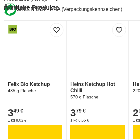
Ähnliche Produkte
PRODUCT_IMAGE
GREEN DOT - ARA (Verpackungskennzeichen)
favorite_border
favorite_border
Felix Bio Ketchup
Heinz Ketchup Hot
He
Chilli
435 g Flasche
220
570 g Flasche
3
3
2
49 €
79 €
3,49 €
3,79 €
2,1
1 kg 8,02 €
1 kg 6,65 €
1 kg