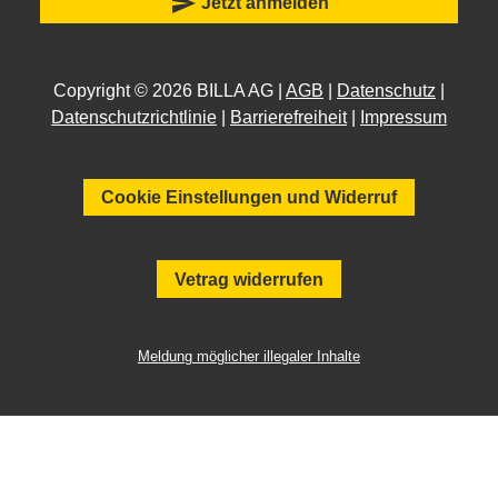
send
Jetzt anmelden
Copyright © 2026 BILLA AG |
AGB
|
Datenschutz
|
Datenschutzrichtlinie
|
Barrierefreiheit
|
Impressum
Cookie Einstellungen und Widerruf
Vetrag widerrufen
Meldung möglicher illegaler Inhalte