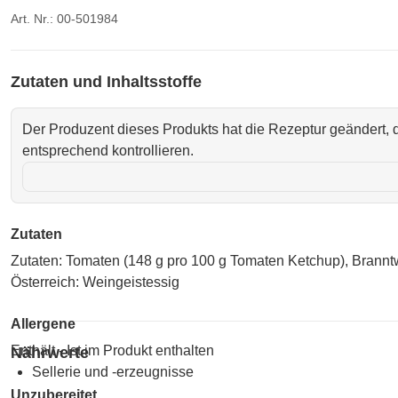
Art. Nr.: 00-501984
Zutaten und Inhaltsstoffe
Der Produzent dieses Produkts hat die Rezeptur geändert, d
entsprechend kontrollieren.
Zutaten
Zutaten: Tomaten (148 g pro 100 g Tomaten Ketchup), Branntw
Österreich: Weingeistessig
Allergene
Enthält - Ist im Produkt enthalten
Nährwerte
Sellerie und -erzeugnisse
Unzubereitet