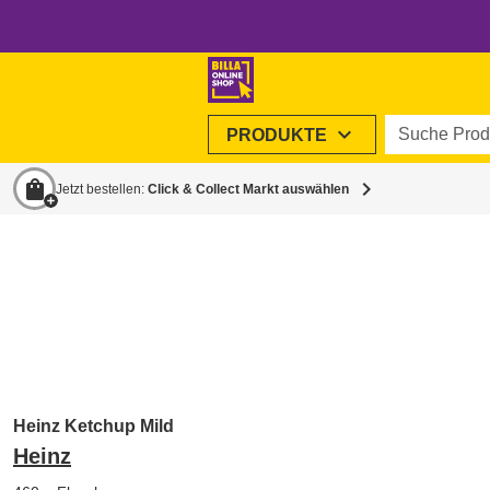
Suche Produ
expand_more
PRODUKTE
shopping_bag
chevron_right
Jetzt bestellen:
Click & Collect Markt auswählen
Heinz Ketchup Mild
Heinz