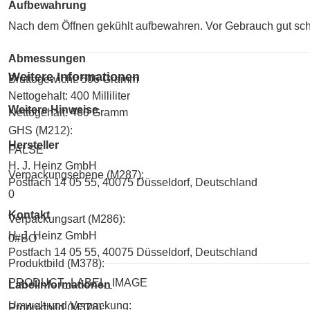
Aufbewahrung
Nach dem Öffnen gekühlt aufbewahren. Vor Gebrauch gut schü
Abmessungen
Weitere Informationen
Bruttogewicht: 506 Gramm
Nettogehalt: 400 Milliliter
Weitere Hinweise
Nettogehalt: 460 Gramm
GHS (M212):
Hersteller
FALSE
H. J. Heinz GmbH
Verpackungsebene (M287):
Postfach 14 05 55, 40075 Düsseldorf, Deutschland
0
Kontakt
Verpackungsart (M286):
H. J. Heinz GmbH
0#BO
Postfach 14 05 55, 40075 Düsseldorf, Deutschland
Produktbild (M378):
PRODUCT_LABEL_IMAGE
Labelinformationen
Umwelt und Verpackung:
Produktbild (M378):