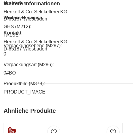
Hersteller
Weitere Informationen
Henkell & Co. Sektkellerei KG
Weitere Hinweise
D-65187 Wiesbaden
GHS (M212):
Kontakt
FALSE
Henkell & Co. Sektkellerei KG
Verpackungsebene (M287):
D-65187 Wiesbaden
0
Verpackungsart (M286):
0#BO
Produktbild (M378):
PRODUCT_IMAGE
Ähnliche Produkte
favorite_border
favorite_border