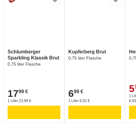
Schlumberger
Kupferberg Brut
He
Sparkling Klassik Brut
0,75 liter Flasche
0,7
0,75 liter Flasche
5
5,1
17
6
99 €
99 €
17,99 €
6,99 €
1 Li
1 Liter 23,99 €
1 Liter 9,32 €
6,92