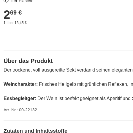
0,2 liter Flasche
2
2,69 €
69 €
1 Liter 13,45 €
Über das Produkt
Der trockene, voll ausgereifte Sekt verdankt seinen elegante
Weincharakter:
Frisches Hellgelb mit grünlichen Reflexen, i
Essbegleitger:
Der Wein ist perfekt geeignet als Aperitif un
Art. Nr.: 00-22132
Zutaten und Inhaltsstoffe