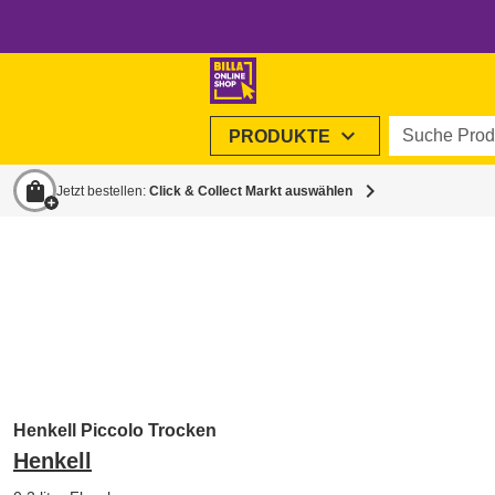
Suche Produ
expand_more
PRODUKTE
shopping_bag
chevron_right
Jetzt bestellen:
Click & Collect Markt auswählen
Henkell Piccolo Trocken
Henkell