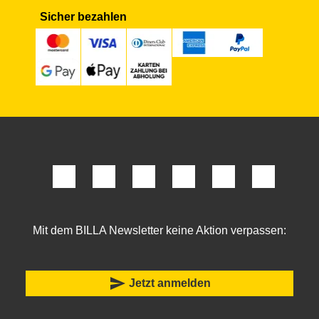
Sicher bezahlen
Mit dem BILLA Newsletter keine Aktion verpassen:
send
Jetzt anmelden