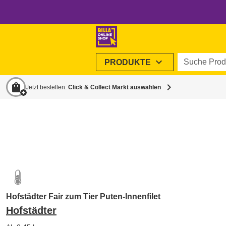
Suche Produ
expand_more
PRODUKTE
shopping_bag
chevron_right
Jetzt bestellen:
Click & Collect Markt auswählen
Hofstädter Fair zum Tier Puten-Innenfilet
Hofstädter