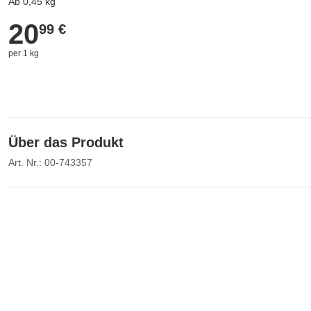
Ab 0,45 kg
20
20,99 €
99 €
per 1 kg
Über das Produkt
Art. Nr.: 00-743357