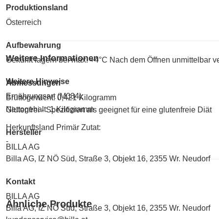
Produktionsland
Österreich
Aufbewahrung
Weitere Informationen
Gekühlt lagern bei max. +4°C Nach dem Öffnen unmittelbar ve
Weitere Hinweise
Abmessungen
Ernährungsart (M034):
Bruttogewicht: 0,421 Kilogramm
Nettogehalt: 1 Kilogramm
Glutenfrei - Spezifiziert als geeignet für eine glutenfreie Diät
Herkunftsland Primär Zutat:
Hersteller
-
BILLA AG
Billa AG, IZ NÖ Süd, Straße 3, Objekt 16, 2355 Wr. Neudorf
Kontakt
BILLA AG
Ähnliche Produkte
Billa AG, IZ NÖ Süd, Straße 3, Objekt 16, 2355 Wr. Neudorf