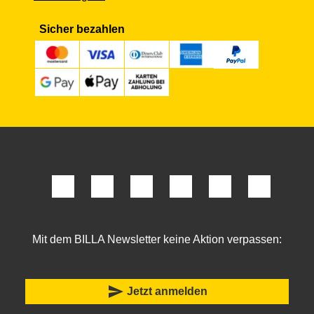
Sicher bezahlen
Mit dem BILLA Newsletter keine Aktion verpassen:
send
Jetzt anmelden