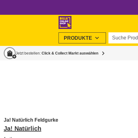
Suche Produ
expand_more
PRODUKTE
shopping_bag
chevron_right
Jetzt bestellen:
Click & Collect Markt auswählen
Ja! Natürlich Feldgurke
Ja! Natürlich