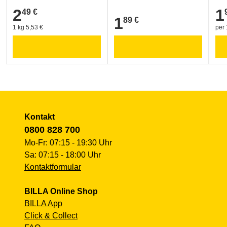
2
1
49 €
2,49 €
1,9
1
89 €
1,89 €
1 kg 5,53 €
per 
Kontakt
0800 828 700
Mo-Fr: 07:15 - 19:30 Uhr
Sa: 07:15 - 18:00 Uhr
Kontaktformular
BILLA Online Shop
BILLA App
Click & Collect