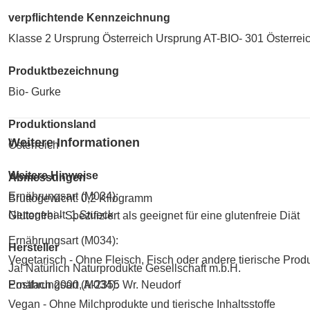
verpflichtende Kennzeichnung
Klasse 2 Ursprung Österreich Ursprung AT-BIO- 301 Österreic
Produktbezeichnung
Bio- Gurke
Produktionsland
Weitere Informationen
Österreich
Weitere Hinweise
Abmessungen
Ernährungsart (M034):
Bruttogewicht: 0,2 Kilogramm
Nettogehalt: 1 Stueck
Glutenfrei - Spezifiziert als geeignet für eine glutenfreie Diät
Ernährungsart (M034):
Hersteller
Vegetarisch - Ohne Fleisch, Fisch oder andere tierische Prod
Ja! Natürlich Naturprodukte Gesellschaft m.b.H.
Postfach 2000, A-2355 Wr. Neudorf
Ernährungsart (M034):
Vegan - Ohne Milchprodukte und tierische Inhaltsstoffe