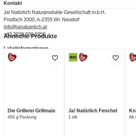
Kontakt
Ja! Natürlich Naturprodukte Gesellschaft m.b.H.
Postfach 2000, A-2355 Wr. Neudorf
info@janatuerlich.at
+43 2236 600 6950
Ähnliche Produkte
Labelinformationen
favorite_border
favorite_border
Umwelt und Verpackung:
EU ORGANIC FARMING (EU-Logo für ökologischen La
Die Grillerei Grillmais
Ja! Natürlich Fenchel
Kno
450 g Packung
1 stk
Ab 