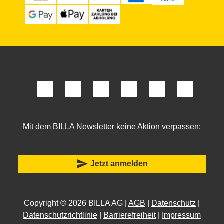
Mit dem BILLA Newsletter keine Aktion verpassen:
send
Jetzt anmelden
Copyright © 2026 BILLA AG |
AGB
|
Datenschutz
|
Datenschutzrichtlinie
|
Barrierefreiheit
|
Impressum