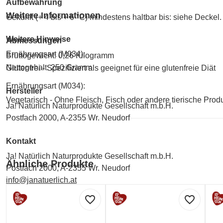
Aufbewahrung
Weitere Informationen
Gekühlt (+ 4 bis + 6 °C) mindestens haltbar bis: siehe Decke
Weitere Hinweise
Abmessungen
Ernährungsart (M034):
Bruttogewicht: 0,26 Kilogramm
Nettogehalt: 250 Gramm
Glutenfrei - Spezifiziert als geeignet für eine glutenfreie Diät
Ernährungsart (M034):
Hersteller
Vegetarisch - Ohne Fleisch, Fisch oder andere tierische Prod
Ja! Natürlich Naturprodukte Gesellschaft m.b.H.
Postfach 2000, A-2355 Wr. Neudorf
Kontakt
Ja! Natürlich Naturprodukte Gesellschaft m.b.H.
Ähnliche Produkte
Postfach 2000, A-2355 Wr. Neudorf
info@janatuerlich.at
+43 2236 600 6950
favorite_border
favorite_border
Labelinformationen