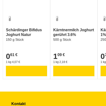
Umwelt und Verpackung:
EU ORGANIC FARMING (EU-Logo für ökologischen La
Umwelt und Verpackung:
Schärdinger Bifidus
Kärntnermilch Joghurt
Kä
AMA-Biozeichen (Österreich)
Joghurt Natur
gerührt 3.6%
1%
150 g Stück
500 g Stück
250
0
1
0
61 €
09 €
0,61 €
1,09 €
0,7
1 kg 4,07 €
1 kg 2,18 €
1 kg
Kontakt