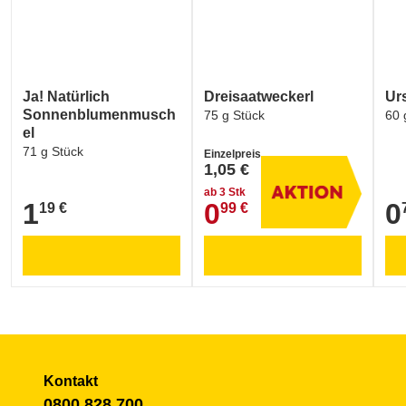
Ja! Natürlich
Dreisaatweckerl
Ur
Sonnenblumenmusch
75 g Stück
60 
el
71 g Stück
Einzelpreis
1,05 €
ab 3 Stk
1
0
0
19 €
99 €
1,19 €
0,99 €
0,7
Kontakt
0800 828 700