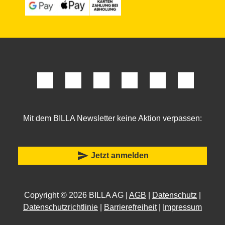
Mit dem BILLA Newsletter keine Aktion verpassen:
send
Jetzt anmelden
Copyright © 2026 BILLA AG |
AGB
|
Datenschutz
|
Datenschutzrichtlinie
|
Barrierefreiheit
|
Impressum