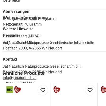
Österreich
Abmessungen
Weitere Informationen
Bruttogewicht: 0,088 Kilogramm
Nettogehalt: 78 Gramm
Weitere Hinweise
Hersteller
Ernährungsart (M034):
Ja! Natürlich Naturprodukte Gesellschaft m.b.H.
Vegan - Ohne Milchprodukte und tierische Inhaltsstoffe
Postfach 2000, A-2355 Wr. Neudorf
Kontakt
Ja! Natürlich Naturprodukte Gesellschaft m.b.H.
Postfach 2000, A-2355 Wr. Neudorf
Ähnliche Produkte
info@janatuerlich.at
+43 2236 600 6950
favorite_border
favorite_border