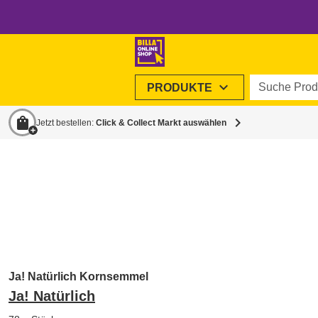
Suche Produ
expand_more
PRODUKTE
shopping_bag
chevron_right
Jetzt bestellen:
Click & Collect Markt auswählen
Ja! Natürlich Kornsemmel
Ja! Natürlich