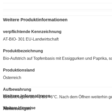
Weitere Produktinformationen
verpflichtende Kennzeichnung
AT-BIO- 301 EU-Landwirtschaft
Produktbezeichnung
Bio-Aufstrich auf Topfenbasis mit Essiggurken und Paprika, s
Produktionsland
Österreich
Aufbewahrung
Weitere Informationen
Gekühlt lagern bei +2 bis +6°C. Nach dem Öffnen weiterhin g
Weitere Hinweise
Abmessungen