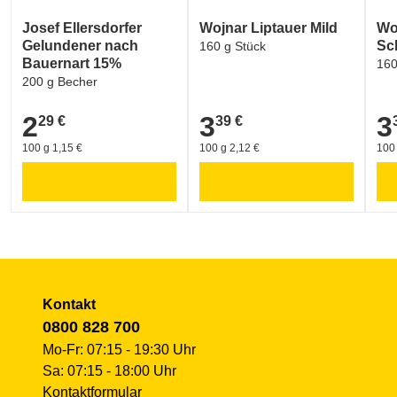
Josef Ellersdorfer
Wojnar Liptauer Mild
Wo
Gelundener nach
Sc
160 g Stück
Bauernart 15%
160
200 g Becher
2
3
3
29 €
39 €
2,29 €
3,39 €
3,3
100 g 1,15 €
100 g 2,12 €
100 
Kontakt
0800 828 700
Mo-Fr: 07:15 - 19:30 Uhr
Sa: 07:15 - 18:00 Uhr
Kontaktformular