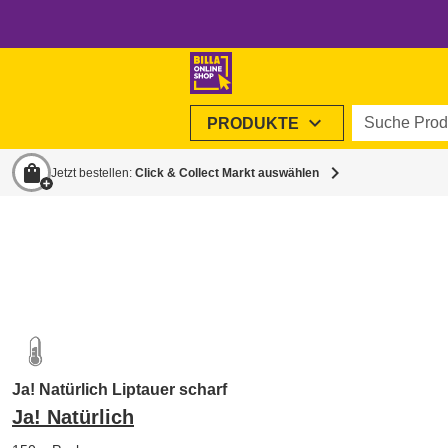
Suche Produ
expand_more
PRODUKTE
shopping_bag
chevron_right
Jetzt bestellen:
Click & Collect Markt auswählen
Ja! Natürlich Liptauer scharf
Ja! Natürlich