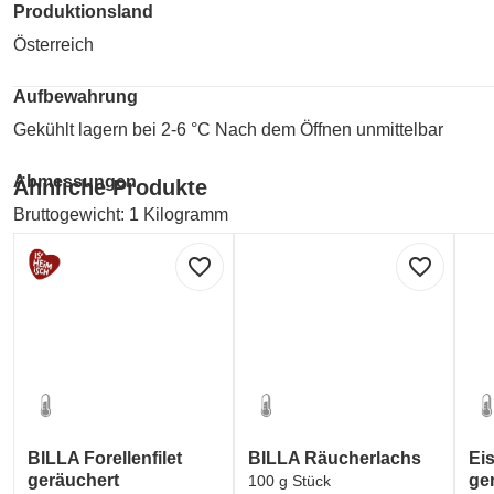
Produktionsland
Österreich
Aufbewahrung
Gekühlt lagern bei 2-6 °C Nach dem Öffnen unmittelbar
Abmessungen
Ähnliche Produkte
Bruttogewicht: 1 Kilogramm
Nettogehalt: 1 000 Gramm
favorite_border
favorite_border
Hersteller
Ja! Natürlich Naturprodukte Gesellschaft m.b.H.
Postfach 2000, A-2355 Wr. Neudorf
Kontakt
Ja! Natürlich Naturprodukte Gesellschaft m.b.H.
BILLA Forellenfilet
BILLA Räucherlachs
Eis
Postfach 2000, A-2355 Wr. Neudorf
geräuchert
ge
100 g Stück
info@janatuerlich.at