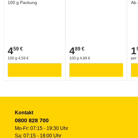
100 g Packung
Ab 
+43 2236 600 6950
4
4
1
59 €
89 €
4,59 €
4,89 €
1,9
100 g 4,59 €
100 g 4,89 €
per
Kontakt
0800 828 700
Mo-Fr: 07:15 - 19:30 Uhr
Sa: 07:15 - 18:00 Uhr