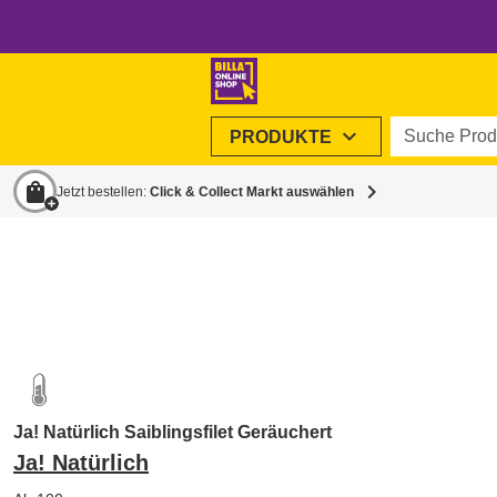
Suche Produ
expand_more
PRODUKTE
shopping_bag
chevron_right
Jetzt bestellen:
Click & Collect Markt auswählen
Ja! Natürlich Saiblingsfilet Geräuchert
Ja! Natürlich