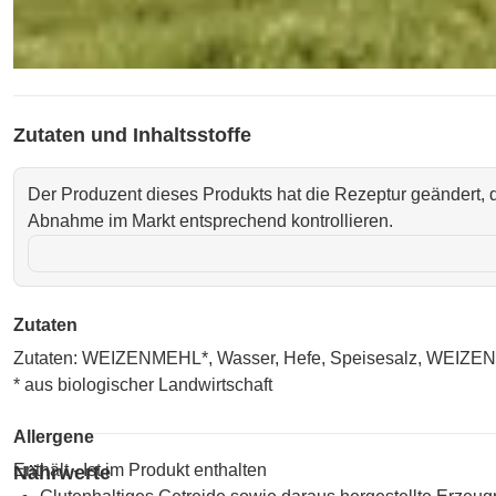
Zutaten und Inhaltsstoffe
Der Produzent dieses Produkts hat die Rezeptur geändert, d
Abnahme im Markt entsprechend kontrollieren.
Zutaten
Zutaten: WEIZENMEHL*, Wasser, Hefe, Speisesalz, WE
* aus biologischer Landwirtschaft
Allergene
Enthält - Ist im Produkt enthalten
Nährwerte