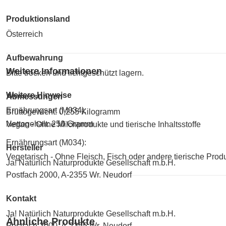
Produktionsland
Österreich
Aufbewahrung
Weitere Informationen
Bitte trocken und lichtgeschützt lagern.
Weitere Hinweise
Abmessungen
Ernährungsart (M034):
Bruttogewicht: 0,255 Kilogramm
Nettogehalt: 250 Gramm
Vegan - Ohne Milchprodukte und tierische Inhaltsstoffe
Ernährungsart (M034):
Hersteller
Vegetarisch - Ohne Fleisch, Fisch oder andere tierische Prod
Ja! Natürlich Naturprodukte Gesellschaft m.b.H.
Postfach 2000, A-2355 Wr. Neudorf
Kontakt
Ja! Natürlich Naturprodukte Gesellschaft m.b.H.
Ähnliche Produkte
Postfach 2000, A-2355 Wr. Neudorf