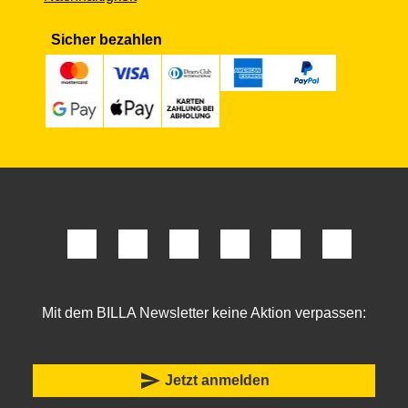
Sicher bezahlen
Mit dem BILLA Newsletter keine Aktion verpassen:
send
Jetzt anmelden