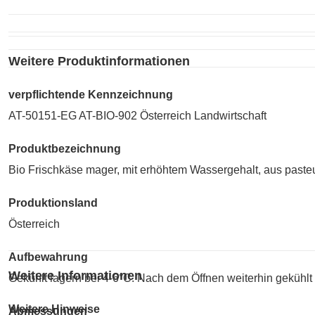
Weitere Produktinformationen
verpflichtende Kennzeichnung
AT-50151-EG AT-BIO-902 Österreich Landwirtschaft
Produktbezeichnung
Bio Frischkäse mager, mit erhöhtem Wassergehalt, aus pasteur
Produktionsland
Österreich
Aufbewahrung
Weitere Informationen
Gekühlt lagern bei 4-6°C. Nach dem Öffnen weiterhin gekühlt
Weitere Hinweise
Abmessungen