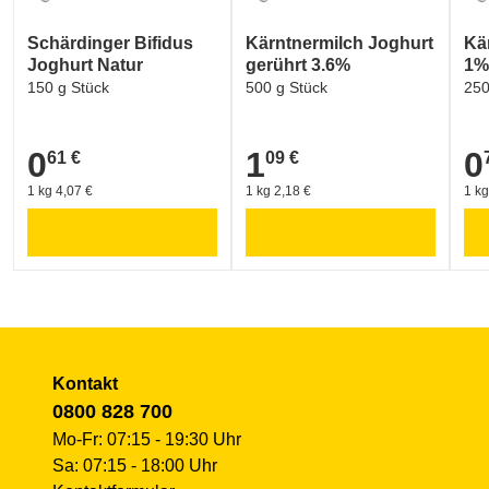
Umwelt und Verpackung:
Schärdinger Bifidus
Kärntnermilch Joghurt
Kä
HEUMILCH (Österreich) (natürlichste Form der Milchpro
Joghurt Natur
gerührt 3.6%
1%
150 g Stück
500 g Stück
250
Umwelt und Verpackung:
AMA-Biozeichen (Österreich)
0
1
0
61 €
09 €
0,61 €
1,09 €
0,7
1 kg 4,07 €
1 kg 2,18 €
1 kg
Kontakt
0800 828 700
Mo-Fr: 07:15 - 19:30 Uhr
Sa: 07:15 - 18:00 Uhr