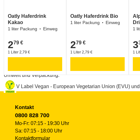
Ja! Natürlich Naturprodukte Gesellschaft m.b.H.
Postfach 2000, A-2355 Wr. Neudorf
Oatly Haferdrink
Oatly Haferdrink Bio
Al
info@janatuerlich.at
Kakao
Dr
1 liter Packung
Einweg
+43 2236 600 6950
1 liter Packung
Einweg
1 l
Labelinformationen
2
2
3
79 €
79 €
2,79 €
2,79 €
3,3
Umwelt und Verpackung:
1 Liter 2,79 €
1 Liter 2,79 €
1 Li
EU ORGANIC FARMING (EU-Logo für ökologischen La
Umwelt und Verpackung:
V Label Vegan - European Vegetarian Union (EVU) und
Kontakt
0800 828 700
Mo-Fr: 07:15 - 19:30 Uhr
Sa: 07:15 - 18:00 Uhr
Kontaktformular