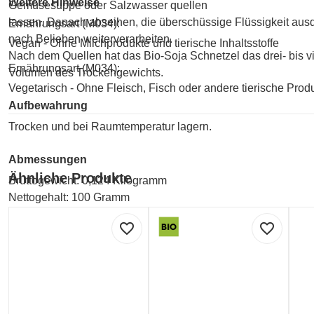
Weitere Hinweise
Gemüsesuppe oder Salzwasser quellen
lassen. Danach abseihen, die überschüssige Flüssigkeit aus
Ernährungsart (M034):
nach Belieben weiterverarbeiten.
Vegan - Ohne Milchprodukte und tierische Inhaltsstoffe
Nach dem Quellen hat das Bio-Soja Schnetzel das drei- bis v
Ernährungsart (M034):
Volumen des Trockengewichts.
Vegetarisch - Ohne Fleisch, Fisch oder andere tierische Prod
Aufbewahrung
Trocken und bei Raumtemperatur lagern.
Abmessungen
Ähnliche Produkte
Bruttogewicht: 0,124 Kilogramm
Nettogehalt: 100 Gramm
favorite_border
favorite_border
Hersteller
Ja! Natürlich Naturprodukte Gesellschaft m.b.H.
Postfach 2000, A-2355 Wr. Neudorf
Kontakt