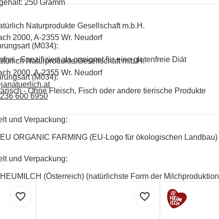
gehalt: 250 Gramm
atürlich Naturprodukte Gesellschaft m.b.H.
ach 2000, A-2355 Wr. Neudorf
rungsart (M034):
frei - Spezifiziert als geeignet für eine glutenfreie Diät
atürlich Naturprodukte Gesellschaft m.b.H.
ach 2000, A-2355 Wr. Neudorf
rungsart (M034):
janatuerlich.at
arisch - Ohne Fleisch, Fisch oder andere tierische Produkte
2236 600 6950
lt und Verpackung:
EU ORGANIC FARMING (EU-Logo für ökologischen Landbau)
lt und Verpackung:
HEUMILCH (Österreich) (natürlichste Form der Milchproduktion
favorite_border
favorite_border
lt und Verpackung:
AMA-Biozeichen (Österreich)