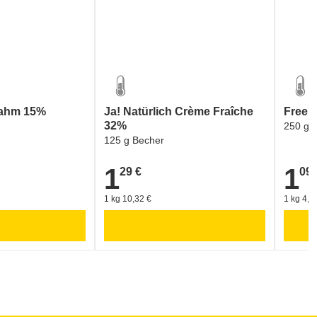
rahm 15%
Ja! Natürlich Crème Fraîche
Free 
32%
250 g 
125 g Becher
1
1
29 €
09 
1,29 €
1,09 €
1 kg 10,32 €
1 kg 4,3