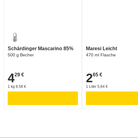
Schärdinger Mascarino 85%
Maresi Leicht
500 g Becher
470 ml Flasche
4
2
29 €
65 €
4,29 €
2,65 €
1 kg 8,58 €
1 Liter 5,64 €