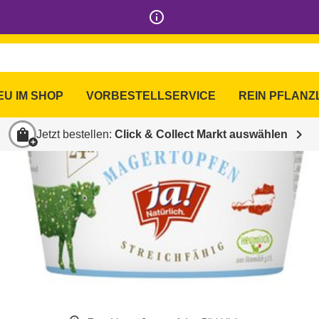
info_outline
EU IM SHOP
VORBESTELLSERVICE
REIN PFLANZ
shopping_bag
chevron_right
Jetzt bestellen:
Click & Collect Markt auswählen