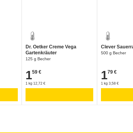
Dr. Oetker Creme Vega
Clever Sauer
Gartenkräuter
500 g Becher
125 g Becher
1
1
59 €
79 €
1,59 €
1,79 €
1 kg 12,72 €
1 kg 3,58 €