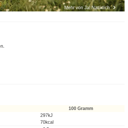
chevron_right
Mehr von
Ja! Natürlich
n.
100 Gramm
297kJ
70kcal