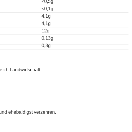
<0,5g
<0,1g
4,1g
4,1g
12g
0,13g
0,8g
eich Landwirtschaft
 und ehebaldigst verzehren.