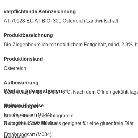
verpflichtende Kennzeichnung
AT-70128-EG AT-BIO- 301 Österreich Landwirtschaft
Produktbezeichnung
Bio-Ziegenheumilch mit natürlichem Fettgehalt, mind. 2,8%, h
Produktionsland
Österreich
Aufbewahrung
Weitere Informationen
Gekühlt lagern bei +2 bis +6°C. Nach dem Öffnen gekühlt lag
Weitere Hinweise
Abmessungen
Ernährungsart (M034):
Bruttogewicht: 0,536 Kilogramm
Nettogehalt: 500 Milliliter
Glutenfrei - Spezifiziert als geeignet für eine glutenfreie Diät
Ernährungsart (M034):
Hersteller