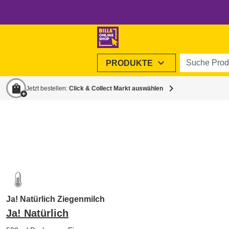
Suche Produ
expand_more
PRODUKTE
shopping_bag
chevron_right
Jetzt bestellen:
Click & Collect Markt auswählen
Ja! Natürlich Ziegenmilch
Ja! Natürlich