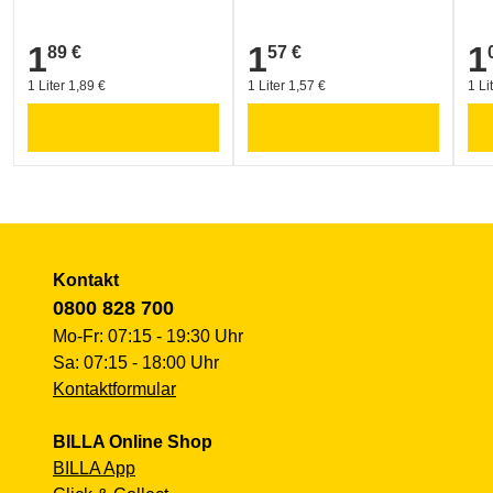
HEUMILCH (Österreich) (natürlichste Form der Milchpro
1
1
1
89 €
57 €
1,89 €
1,57 €
1,0
Umwelt und Verpackung:
1 Liter 1,89 €
1 Liter 1,57 €
1 Li
Geschützte Traditionelle Spezialität
Kontakt
0800 828 700
Mo-Fr: 07:15 - 19:30 Uhr
Sa: 07:15 - 18:00 Uhr
Kontaktformular
BILLA Online Shop
BILLA App