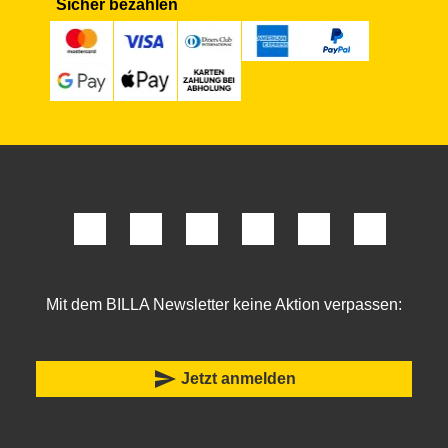
Sicher bezahlen
Mit dem BILLA Newsletter keine Aktion verpassen:
send
Jetzt anmelden