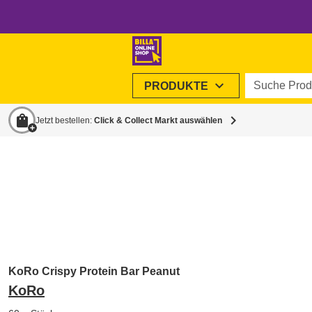
Suche Produ
expand_more
PRODUKTE
shopping_bag
chevron_right
Jetzt bestellen:
Click & Collect Markt auswählen
KoRo Crispy Protein Bar Peanut
KoRo