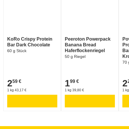
KoRo Crispy Protein
Peeroton Powerpack
Po
Bar Dark Chocolate
Banana Bread
Pr
Haferflockenriegel
Ba
60 g Stück
Kr
50 g Riegel
70 
2
1
2
59 €
99 €
2,59 €
1,99 €
2,2
1 kg 43,17 €
1 kg 39,80 €
1 kg