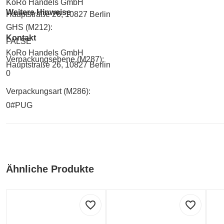
KoRo Handels GmbH
Weitere Hinweise
Hauptstraße 26, 10827 Berlin
GHS (M212):
Kontakt
FALSE
KoRo Handels GmbH
Verpackungsebene (M287):
Hauptstraße 26, 10827 Berlin
0
Verpackungsart (M286):
0#PUG
Ähnliche Produkte
favorite_border
favorite_border