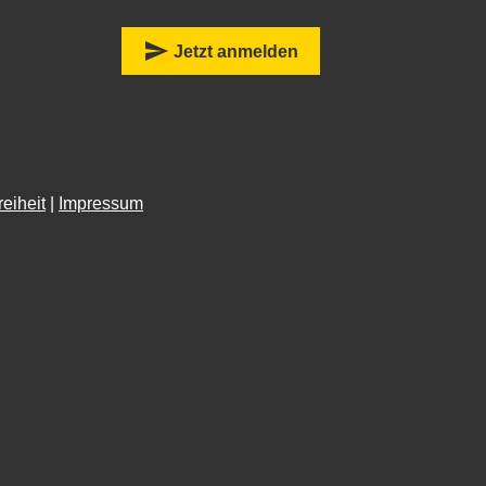
:
send
Jetzt anmelden
reiheit
|
Impressum