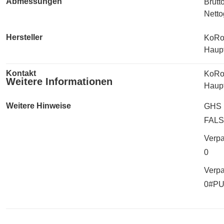
Abmessungen
Brutt
Netto
Hersteller
KoRo
Haupt
Kontakt
KoRo
Weitere Informationen
Haupt
Weitere Hinweise
GHS 
FAL
Verp
0
Verpa
0#P