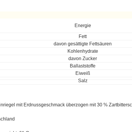
ereitet
Energie
Fett
davon gesättigte Fettsäuren
Kohlenhydrate
davon Zucker
Ballaststoffe
Eiweiß
Salz
inriegel mit Erdnussgeschmack überzogen mit 30 % Zartbitters
schland