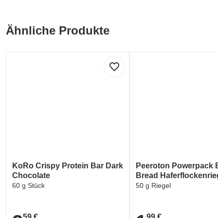
Ähnliche Produkte
favorite_border
KoRo Crispy Protein Bar Dark
Peeroton Powerpack
Chocolate
Bread Haferflockenrie
60 g Stück
50 g Riegel
59 €
99 €
2,59 €
1,99 €