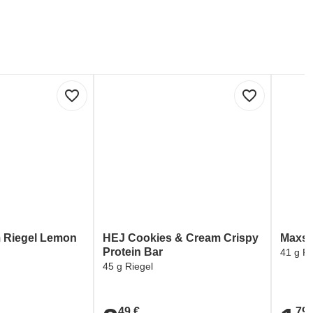
favorite_border
favorite_border
 Riegel Lemon
HEJ Cookies & Cream Crispy
Maxsp
Protein Bar
41 g P
45 g Riegel
49 €
79 
2,49 €
1,79 €