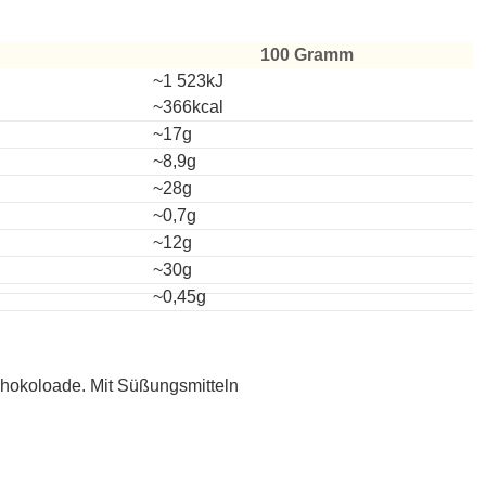
100 Gramm
~1 523kJ
~366kcal
~17g
~8,9g
~28g
~0,7g
~12g
~30g
~0,45g
chokoloade. Mit Süßungsmitteln