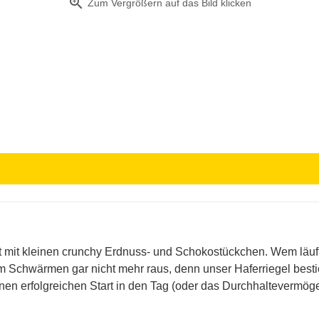
zoom_in
Zum Vergrößern auf das Bild klicken
inert mit kleinen crunchy Erdnuss- und Schokostückchen. Wem l
 Schwärmen gar nicht mehr raus, denn unser Haferriegel besti
en erfolgreichen Start in den Tag (oder das Durchhaltevermögen,