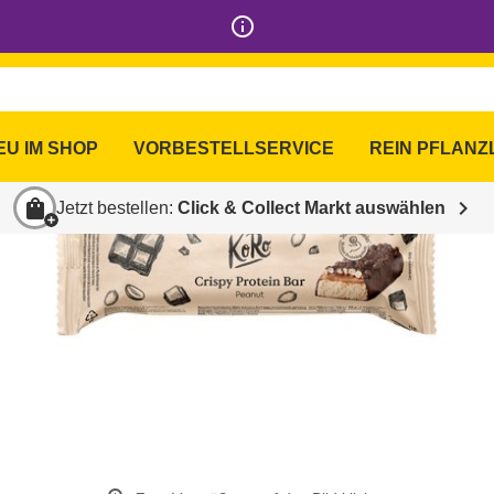
info_outline
EU IM SHOP
VORBESTELLSERVICE
REIN PFLANZ
shopping_bag
chevron_right
Jetzt bestellen:
Click & Collect Markt auswählen