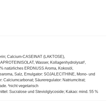
lycerin; Calcium-CASEINAT (LAKTOSE),
APROTEINISOLAT, Wasser, Kollagenhydrolysat²,
2 % natürliches ERDNUSS Aroma, Kokosöl,
learoma, Salz, Emulgator: SOJALECITHINE, Mono- und
or: Calciumcarbonat; Säureregulator: Natriumcitrat;
de. ²nicht vegetarisch
ittel: Sucralose und Steviolglycoside; Kakao: mind. 55 %