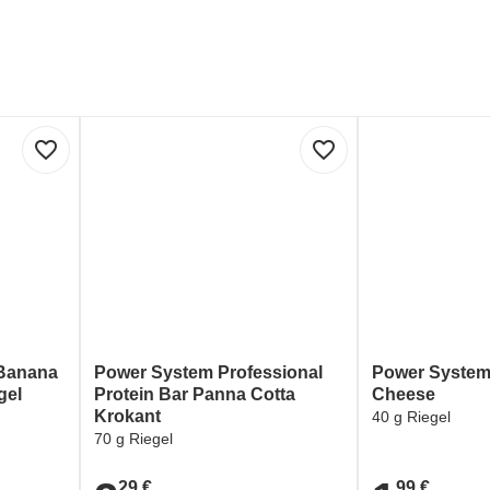
favorite_border
favorite_border
 Banana
Power System Professional
Power System
gel
Protein Bar Panna Cotta
Cheese
Krokant
40 g Riegel
70 g Riegel
29 €
99 €
2,29 €
1,99 €