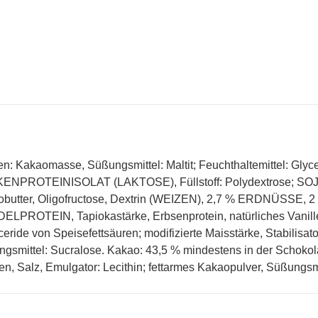
en: Kakaomasse, Süßungsmittel: Maltit; Feuchthaltemittel: G
ENPROTEINISOLAT (LAKTOSE), Füllstoff: Polydextrose; SOJ
butter, Oligofructose, Dextrin (WEIZEN), 2,7 % ERDNÜSSE, 
LPROTEIN, Tapiokastärke, Erbsenprotein, natürliches Vanil
ceride von Speisefettsäuren; modifizierte Maisstärke, Stabilisat
gsmittel: Sucralose. Kakao: 43,5 % mindestens in der Schokola
n, Salz, Emulgator: Lecithin; fettarmes Kakaopulver, Süßungsm