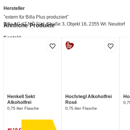
Hersteller
"extern für Billa Plus produziert"
Billa AG, IZ NÖ Süd, Straße 3, Objekt 16, 2355 Wr. Neudorf
Ähnliche Produkte
Kontakt
favorite_border
favorite_border
"extern für Billa Plus produziert"
Billa AG, IZ NÖ Süd, Straße 3, Objekt 16, 2355 Wr. Neudorf
Henkell Sekt
Hochriegl Alkoholfrei
Hoc
Alkoholfrei
Rosé
0,7
0,75 liter Flasche
0,75 liter Flasche
19 €