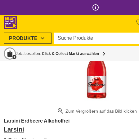
info_outline
Suche Produkte
expand_more
PRODUKTE
shopping_bag
chevron_right
Jetzt bestellen:
Click & Collect Markt auswählen
zoom_in
Zum Vergrößern auf das Bild klicken
Larsini Erdbeere Alkoholfrei
Larsini