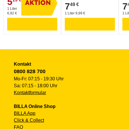
5
5,19 €
7
7
49 €
7,49 €
7,4
1 Liter
6,92 €
1 Liter 9,99 €
1 Li
Kontakt
0800 828 700
Mo-Fr: 07:15 - 19:30 Uhr
Sa: 07:15 - 18:00 Uhr
Kontaktformular
BILLA Online Shop
BILLA App
Click & Collect
FAQ