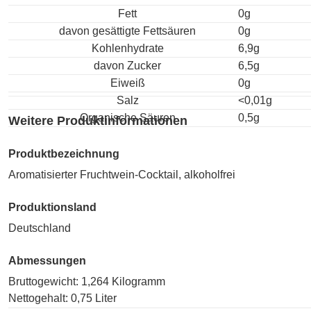
Fett
0g
davon gesättigte Fettsäuren
0g
Kohlenhydrate
6,9g
davon Zucker
6,5g
Eiweiß
0g
Salz
<0,01g
Organische Säuren
0,5g
Weitere Produktinformationen
Produktbezeichnung
Aromatisierter Fruchtwein-Cocktail, alkoholfrei
Produktionsland
Deutschland
Abmessungen
Bruttogewicht: 1,264 Kilogramm
Nettogehalt: 0,75 Liter