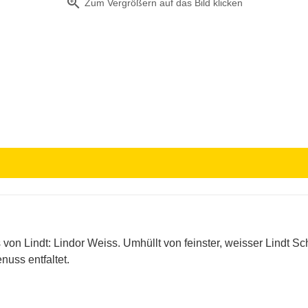
zoom_in
Zum Vergrößern auf das Bild klicken
 von Lindt: Lindor Weiss. Umhüllt von feinster, weisser Lindt 
uss entfaltet.