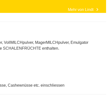
chevron_right
Mehr von
Lindt
tter, VollMILCHpulver, MagerMILCHpulver, Emulgator
re SCHALENFRÜCHTE enthalten.
se, Cashewnüsse etc. einschliessen