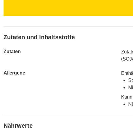
Zutaten und Inhaltsstoffe
Zutaten
Zutat
(SOJ
Allergene
Enthä
So
Mi
Kann 
Nü
Nährwerte