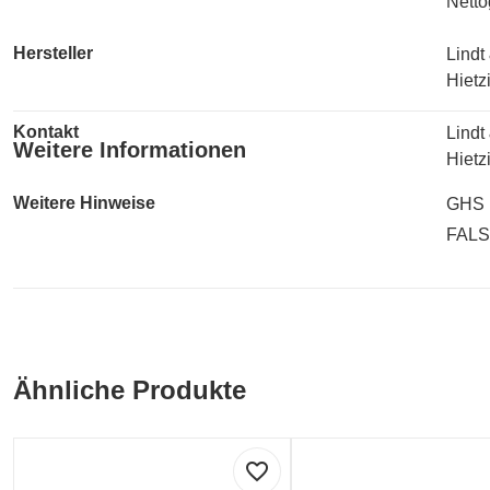
Netto
Hersteller
Lindt
Hietz
Kontakt
Lindt
Weitere Informationen
Hietz
Weitere Hinweise
GHS 
FAL
Ähnliche Produkte
favorite_border