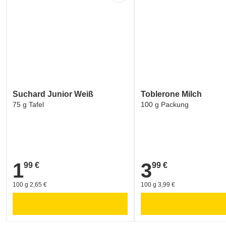
Suchard Junior Weiß
Toblerone Milch
75 g Tafel
100 g Packung
1
3
99 €
99 €
1,99 €
3,99 €
100 g 2,65 €
100 g 3,99 €