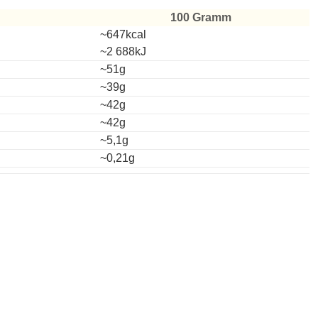
100 Gramm
~647kcal
~2 688kJ
~51g
~39g
~42g
~42g
~5,1g
~0,21g