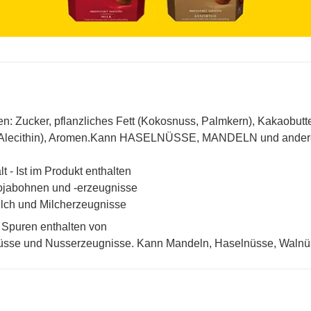
en: Zucker, pflanzliches Fett (Kokosnuss, Palmkern), Kakaobu
Alecithin), Aromen.Kann HASELNÜSSE, MANDELN und ande
lt - Ist im Produkt enthalten
jabohnen und -erzeugnisse
lch und Milcherzeugnisse
Spuren enthalten von
sse und Nusserzeugnisse. Kann Mandeln, Haselnüsse, Walnüs