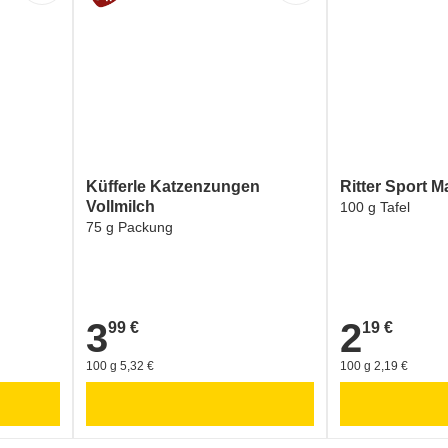
Küfferle Katzenzungen
Ritter Sport M
Vollmilch
100 g Tafel
75 g Packung
3
2
99 €
19 €
3,99 €
2,19 €
100 g 5,32 €
100 g 2,19 €