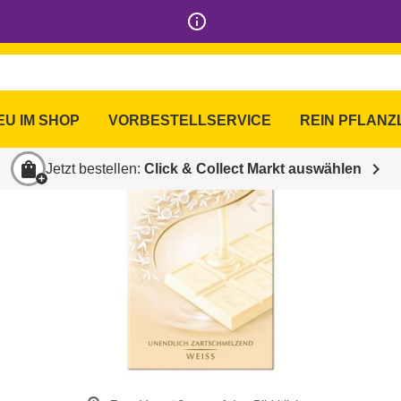
info_outline
EU IM SHOP
VORBESTELLSERVICE
REIN PFLANZ
shopping_bag
chevron_right
Jetzt bestellen:
Click & Collect Markt auswählen