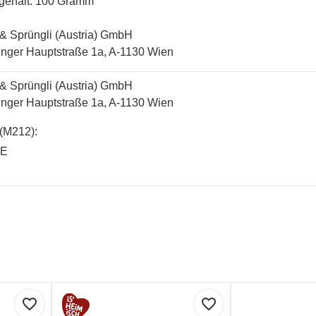
gehalt: 100 Gramm
 & Sprüngli (Austria) GmbH
inger Hauptstraße 1a, A-1130 Wien
 & Sprüngli (Austria) GmbH
inger Hauptstraße 1a, A-1130 Wien
(M212):
SE
favorite_border
favorite_border