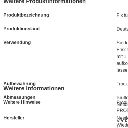
Weitere Produktinformationen
Produktbezeichnung
Fix f
Produktionsland
Deut
Verwendung
Siede
Frisc
mit 1
aufko
lasse
Aufbewahrung
Trock
Weitere Informationen
Abmessungen
Brutt
Weitere Hinweise
Produ
Netto
PRO
Hersteller
Nestl
Verp
Wiedn