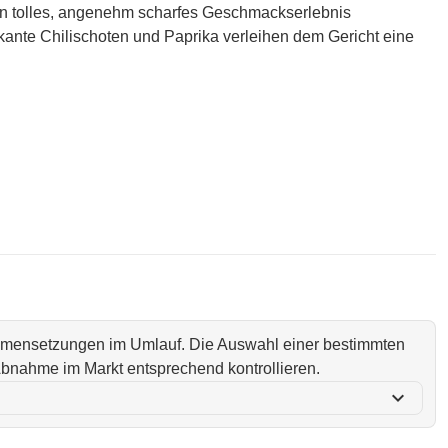
in tolles, angenehm scharfes Geschmackserlebnis
Pikante Chilischoten und Paprika verleihen dem Gericht eine
ammensetzungen im Umlauf. Die Auswahl einer bestimmten
i Abnahme im Markt entsprechend kontrollieren.
expand_more