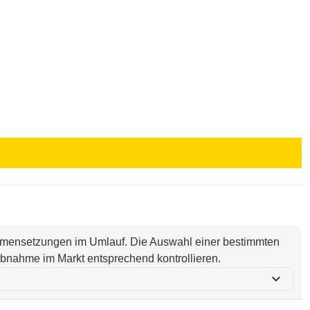
ammensetzungen im Umlauf. Die Auswahl einer bestimmten
i Abnahme im Markt entsprechend kontrollieren.
expand_more