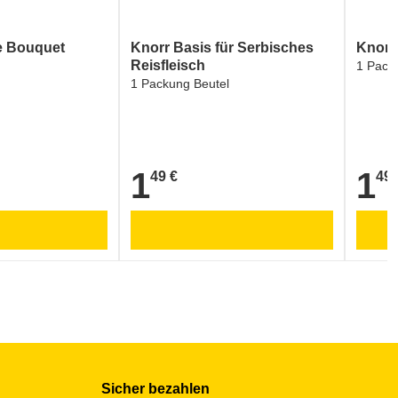
e Bouquet
Knorr Basis für Serbisches
Knorr
Reisfleisch
1 Pack
1 Packung Beutel
1
1
49 €
49 
1,49 €
1,49 €
Sicher bezahlen