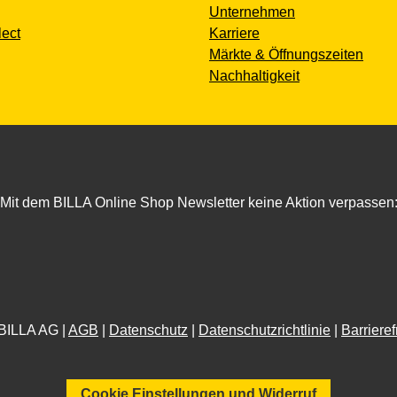
Unternehmen
lect
Karriere
Märkte & Öffnungszeiten
Nachhaltigkeit
Mit dem BILLA Online Shop Newsletter keine Aktion verpassen
BILLA AG |
AGB
|
Datenschutz
|
Datenschutzrichtlinie
|
Barrieref
Cookie Einstellungen und Widerruf