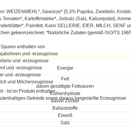
en: WEIZENMEHL*, Gewürze* (5,3% Paprika, Zwiebeln, Knoblau
 Tomaten*, Kartoffelstärke*, Jodsalz (Salz, Kaliumjodat), Aro
nderblätter*, Palmfett. Kann SELLERIE, EIER, MILCH, SENF und
chen gekennzeichnet. *Natürliche Zutaten (gemäß ISO/TS 19657)
Spuren enthalten von
jabohnen und -erzeugnisse
llerie und -erzeugnisse
eitet
nf und -erzeugnisse
Energie
er und -erzeugnisse
Fett
lch und Milcherzeugnisse
davon gesättigte Fettsäuren
lt - Ist im Produkt enthalten
Kohlenhydrate
utenhaltiges Getreide sowie daraus hergestellte Erzeugnisse
davon Zucker
Ballaststoffe
Eiweiß
Salz