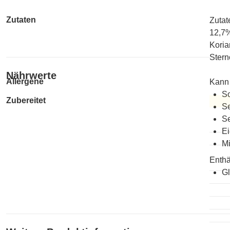
Zutaten
Zutat
12,7%
Koria
Stern
Nährwerte
Allergene
Kann 
So
Zubereitet
Se
Zuber
Se
Ei
Mi
Enthä
Gl