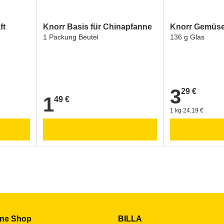
ft
Knorr Basis für Chinapfanne
Knorr Gemüs
1 Packung Beutel
136 g Glas
3
29 €
3,29 €
1
49 €
1,49 €
1 kg 24,19 €
ine Shop
BILLA