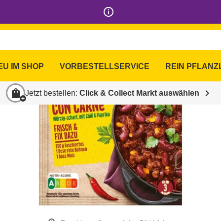
info_outline
EU IM SHOP
VORBESTELLSERVICE
REIN PFLANZ
shopping_bag
chevron_right
Jetzt bestellen:
Click & Collect Markt auswählen