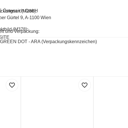
é Österreich GmbH
ckungsart (M286):
er Gürtel 9, A-1100 Wien
O
ktbild (M378):
lt und Verpackung:
SITE
GREEN DOT - ARA (Verpackungskennzeichen)
favorite_border
favorite_border