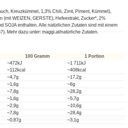
ch, Kreuzkümmel, 1,3% Chili, Zimt, Piment, Kümmel),
men (mit WEIZEN, GERSTE), Hefeextrakt, Zucker*, 2%
 SOJA enthalten. Alle natürlichen Zutaten sind mit einem
. Mehr dazu unter: maggi.at/natürliche Zutaten.
100 Gramm
1 Portion
~472kJ
~1 711kJ
~112kcal
~408kcal
~4,7g
~17,2g
~1,6g
~6g
~7,8g
~28,2g
~1,6g
~5,7g
~2,9g
~10,6g
~7,8g
~28,4g
~0,87g
~3,1g