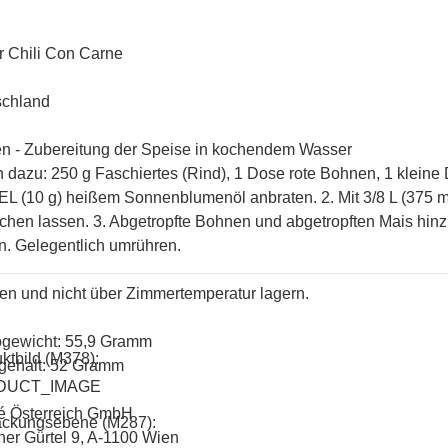
ür Chili Con Carne
schland
n - Zubereitung der Speise in kochendem Wasser
h dazu: 250 g Faschiertes (Rind), 1 Dose rote Bohnen, 1 kleine 
 EL (10 g) heißem Sonnenblumenöl anbraten. 2. Mit 3/8 L (375 m
chen lassen. 3. Abgetropfte Bohnen und abgetropften Mais hinz
n. Gelegentlich umrühren.
en und nicht über Zimmertemperatur lagern.
ogewicht: 55,9 Gramm
ktbild (M378):
gehalt: 52 Gramm
DUCT_IMAGE
é Österreich GmbH
ackungsebene (M287):
er Gürtel 9, A-1100 Wien