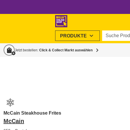
Suche Produ
expand_more
PRODUKTE
shopping_bag
chevron_right
Jetzt bestellen:
Click & Collect Markt auswählen
McCain Steakhouse Frites
McCain