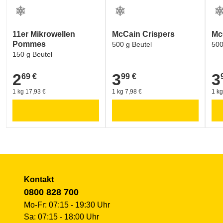
Labelinformationen
CONTENT_TEXTURE_IMAGE
Umwelt und Verpackung:
11er Mikrowellen
McCain Crispers
McC
V Label Vegan - European Vegetarian Union (EVU) und
Pommes
500 g Beutel
500
150 g Beutel
2
3
3
69 €
99 €
2,69 €
3,99 €
3,9
1 kg 17,93 €
1 kg 7,98 €
1 kg
Kontakt
0800 828 700
Mo-Fr: 07:15 - 19:30 Uhr
Sa: 07:15 - 18:00 Uhr