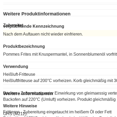
Weitere Produktinformationen
Zubereitet
verpflichtende Kennzeichnung
Nach dem Auftauen nicht wieder einfrieren.
Zubereitet
Produktbezeichnung
Pommes Frites mit Knuspermantel, in Sonnenblumenöl vorfritti
Verwendung
Heißluft-Fritteuse
Heißluftfritteuse auf 200°C vorheizen. Korb gleichmäßig mit 3
Backen - Zubereitung unter Einwirkung von gleimaessig vertei
Weitere Informationen
Backofen auf 220°C (Umluft) vorheizen. Produkt gleichmäßig 
Weitere Hinweise
Frittieren - Zubereitung eingetaucht im heißem Öl oder Fett
GHS (M212):