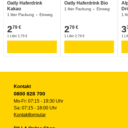
Oatly Haferdrink
Oatly Haferdrink Bio
Al
Kakao
Dr
1 liter Packung
Einweg
1 liter Packung
Einweg
1 l
2
2
3
79 €
79 €
2,79 €
2,79 €
3,3
1 Liter 2,79 €
1 Liter 2,79 €
1 Li
Kontakt
0800 828 700
Mo-Fr: 07:15 - 19:30 Uhr
Sa: 07:15 - 18:00 Uhr
Kontaktformular