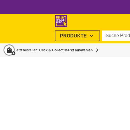
Suche Produ
expand_more
PRODUKTE
shopping_bag
chevron_right
Jetzt bestellen:
Click & Collect Markt auswählen