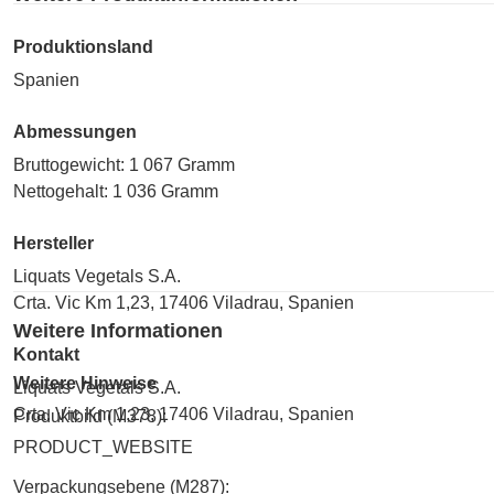
Produktionsland
Spanien
Abmessungen
Bruttogewicht: 1 067 Gramm
Nettogehalt: 1 036 Gramm
Hersteller
Liquats Vegetals S.A.
Crta. Vic Km 1,23, 17406 Viladrau, Spanien
Weitere Informationen
Kontakt
Weitere Hinweise
Liquats Vegetals S.A.
Crta. Vic Km 1,23, 17406 Viladrau, Spanien
Produktbild (M378):
PRODUCT_WEBSITE
Verpackungsebene (M287):