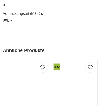
0
Verpackungsart (M286):
0#BRI
Ähnliche Produkte
favorite_border
favorite_border