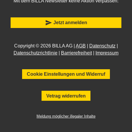
Mit dem BILLA Newsletter keine Aktion verpassen:
send
Jetzt anmelden
Copyright © 2026 BILLA AG |
AGB
|
Datenschutz
|
Datenschutzrichtlinie
|
Barrierefreiheit
|
Impressum
Cookie Einstellungen und Widerruf
Vetrag widerrufen
Meldung möglicher illegaler Inhalte