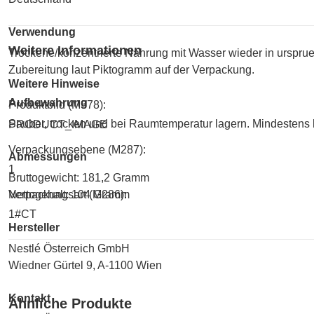
Verwendung
Weitere Informationen
Trockene/konzentrierte Nahrung mit Wasser wieder in ursprue
Zubereitung laut Piktogramm auf der Verpackung.
Weitere Hinweise
Aufbewahrung
Produktbild (M378):
Sauber, trocken und bei Raumtemperatur lagern. Mindestens h
PRODUCT_IMAGE
Verpackungsebene (M287):
Abmessungen
1
Bruttogewicht: 181,2 Gramm
Nettogehalt: 104 Gramm
Verpackungsart (M286):
1#CT
Hersteller
Nestlé Österreich GmbH
Wiedner Gürtel 9, A-1100 Wien
Kontakt
Ähnliche Produkte