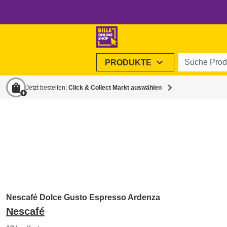
Suche Produ
expand_more
PRODUKTE
shopping_bag
chevron_right
Jetzt bestellen:
Click & Collect Markt auswählen
Nescafé Dolce Gusto Espresso Ardenza
Nescafé