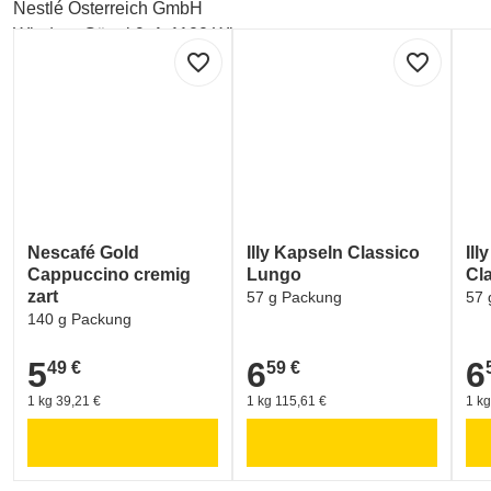
Nestlé Österreich GmbH
Wiedner Gürtel 9, A-1100 Wien
favorite_border
favorite_border
Labelinformationen
Umwelt und Verpackung:
GREEN DOT - ARA (Verpackungskennzeichen)
Nescafé Gold
Illy Kapseln Classico
Il
Cappuccino cremig
Lungo
Cl
zart
57 g Packung
57 
140 g Packung
5
6
6
49 €
59 €
5,49 €
6,59 €
6,5
1 kg 39,21 €
1 kg 115,61 €
1 kg