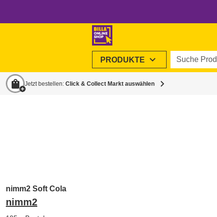
Suche Produ
expand_more
PRODUKTE
shopping_bag
chevron_right
Jetzt bestellen:
Click & Collect Markt auswählen
nimm2 Soft Cola
nimm2