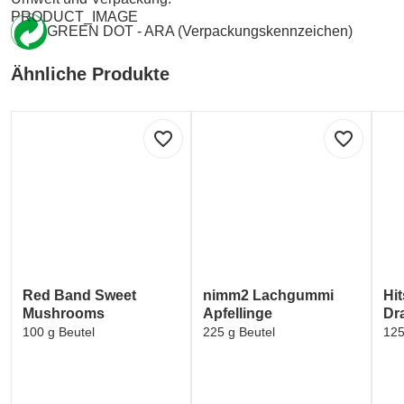
PRODUCT_IMAGE
GREEN DOT - ARA (Verpackungskennzeichen)
Ähnliche Produkte
favorite_border
favorite_border
Red Band Sweet
nimm2 Lachgummi
Hi
Mushrooms
Apfellinge
Dr
100 g Beutel
225 g Beutel
125