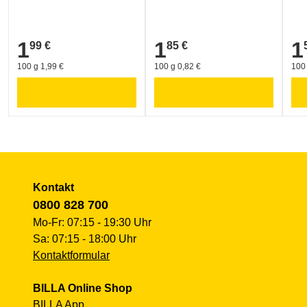
1
1
1
99 €
85 €
1,99 €
1,85 €
1,5
100 g 1,99 €
100 g 0,82 €
100 
Kontakt
0800 828 700
Mo-Fr: 07:15 - 19:30 Uhr
Sa: 07:15 - 18:00 Uhr
Kontaktformular
BILLA Online Shop
BILLA App