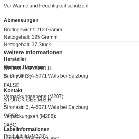
Vor Wärme und Feuchtigkeit schützen!
Abmessungen
Bruttogewicht: 212 Gramm
Nettogehalt: 195 Gramm
Nettogehalt: 37 Stück
Weitere Informationen
Hersteller
Weitere Hinweise
STORCK GES.M.B.H.
Sironastr. 3, A-5071 Wals bei Salzburg
GHS (M212):
FALSE
Kontakt
Verpackungsebene (M287):
STORCK GES.M.B.H.
0
Sironastr. 3, A-5071 Wals bei Salzburg
nimm2
Verpackungsart (M286):
0#BG
Labelinformationen
Produktbild (M378):
Umwelt und Verpackung: