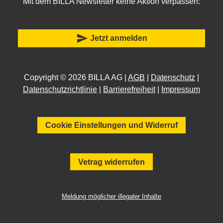
Mit dem BILLA Newsletter keine Aktion verpassen:
send
Jetzt anmelden
Copyright © 2026 BILLA AG |
AGB
|
Datenschutz
|
Datenschutzrichtlinie
|
Barrierefreiheit
|
Impressum
Cookie Einstellungen und Widerruf
Vetrag widerrufen
Meldung möglicher illegaler Inhalte