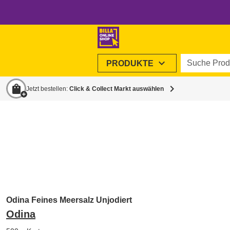
Suche Produ
expand_more
PRODUKTE
shopping_bag
chevron_right
Jetzt bestellen:
Click & Collect Markt auswählen
Odina Feines Meersalz Unjodiert
Odina