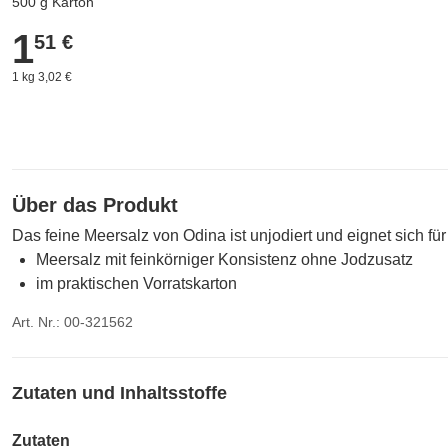
500 g Karton
1
1,51 €
51 €
1 kg 3,02 €
Über das Produkt
Das feine Meersalz von Odina ist unjodiert und eignet sich f
Meersalz mit feinkörniger Konsistenz ohne Jodzusatz
im praktischen Vorratskarton
Art. Nr.: 00-321562
Zutaten und Inhaltsstoffe
Zutaten