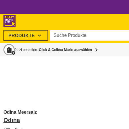
Suche Produkte
expand_more
PRODUKTE
shopping_bag
chevron_right
Jetzt bestellen:
Click & Collect Markt auswählen
Odina Meersalz
Odina