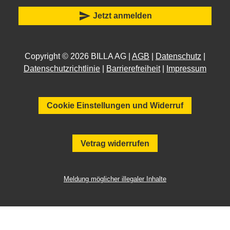
send
Jetzt anmelden
Copyright © 2026 BILLA AG |
AGB
|
Datenschutz
|
Datenschutzrichtlinie
|
Barrierefreiheit
|
Impressum
Cookie Einstellungen und Widerruf
Vetrag widerrufen
Meldung möglicher illegaler Inhalte