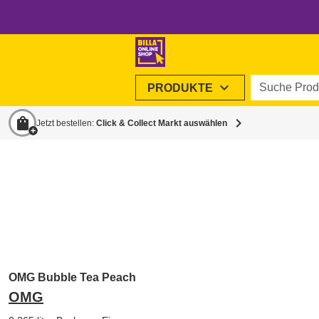
Suche Produ
expand_more
PRODUKTE
shopping_bag
chevron_right
Jetzt bestellen:
Click & Collect Markt auswählen
OMG Bubble Tea Peach
OMG