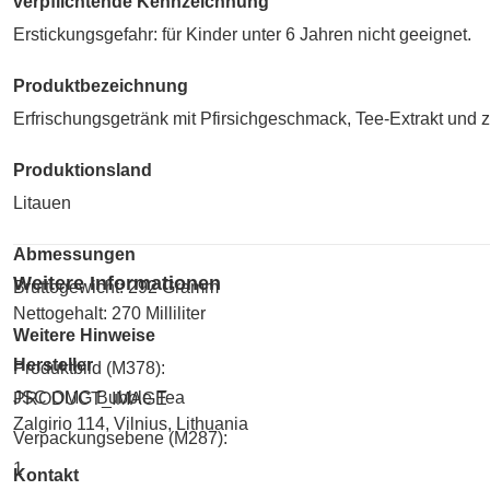
verpflichtende Kennzeichnung
Erstickungsgefahr: für Kinder unter 6 Jahren nicht geeignet.
Produktbezeichnung
Erfrischungsgetränk mit Pfirsichgeschmack, Tee-Extrakt und
Produktionsland
Litauen
Abmessungen
Weitere Informationen
Bruttogewicht: 292 Gramm
Nettogehalt: 270 Milliliter
Weitere Hinweise
Hersteller
Produktbild (M378):
JSC OMG Bubble Tea
PRODUCT_IMAGE
Zalgirio 114, Vilnius, Lithuania
Verpackungsebene (M287):
1
Kontakt