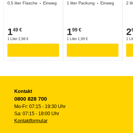
0,5 liter Flasche
Einweg
1 liter Packung
Einweg
2 l
1
1
2
49 €
99 €
1,49 €
1,99 €
2,6
1 Liter 2,98 €
1 Liter 1,99 €
1 Li
Kontakt
0800 828 700
Mo-Fr: 07:15 - 19:30 Uhr
Sa: 07:15 - 18:00 Uhr
Kontaktformular