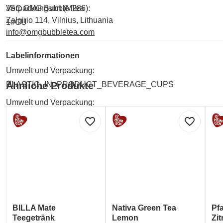
JSC OMG Bubble Tea
Verpackungsart (M286):
Zalgirio 114, Vilnius, Lithuania
1#CU
info@omgbubbletea.com
Labelinformationen
Umwelt und Verpackung:
PLASTIC_IN_PRODUCT_BEVERAGE_CUPS
Ähnliche Produkte
Umwelt und Verpackung:
RECYCLEBAR
favorite_border
favorite_border
BILLA Mate
Nativa Green Tea
Pf
Teegetränk
Lemon
Zi